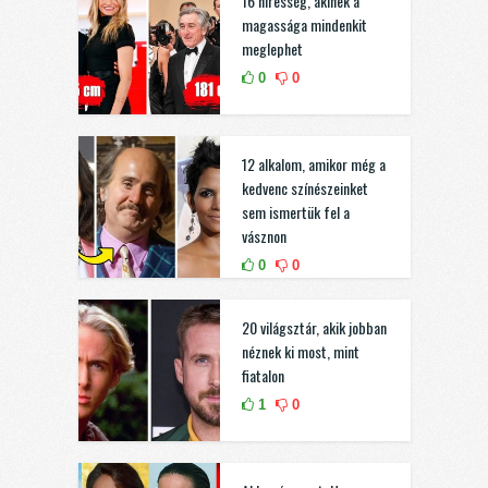
16 híresség, akinek a
magassága mindenkit
meglephet
0
0
12 alkalom, amikor még a
kedvenc színészeinket
sem ismertük fel a
vásznon
0
0
20 világsztár, akik jobban
néznek ki most, mint
fiatalon
1
0