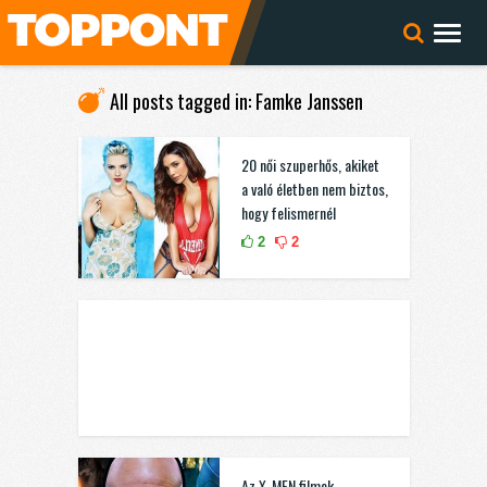
All posts tagged in: Famke Janssen
20 női szuperhős, akiket
a való életben nem biztos,
hogy felismernél
2
2
Az X-MEN filmek