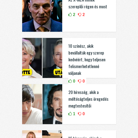
szereplői régen és most
2
2
10 színész, akik
bevállalták egy szerep
kedvéért, hogy teljesen
felismerhetetlenné
váljanak
0
0
20 híresség, akik a
méltóságteljes öregedés
megtestesítői
1
0