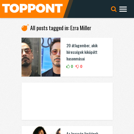
All posts tagged in: Ezra Miller
20 átlagember, akik
hírességek kiköpött
hasonmásai
0
0
Az Igazság ligájának