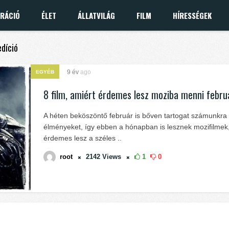
IRÁCIÓ
ÉLET
ÁLLATVILÁG
FILM
HÍRESSÉGEK
edíció
9 év
ago
EGYÉB
8 film, amiért érdemes lesz moziba menni febr
A héten beköszöntő február is bőven tartogat számunkra
élményeket, így ebben a hónapban is lesznek mozifilmek
érdemes lesz a széles ..
root
2142
Views
1
0