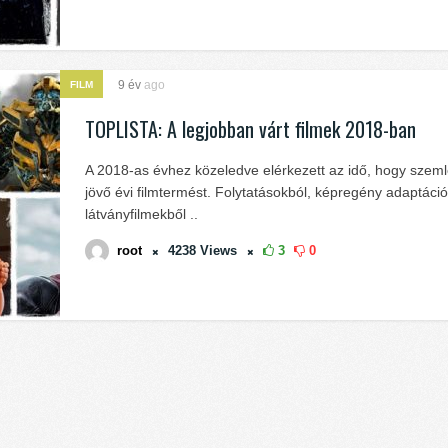
9 év
ago
FILM
TOPLISTA: A legjobban várt filmek 2018-ban
A 2018-as évhez közeledve elérkezett az idő, hogy szem
jövő évi filmtermést. Folytatásokból, képregény adaptáci
látványfilmekből ..
root
4238
Views
3
0