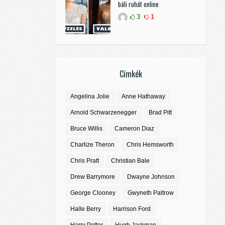
báli ruhát online
3
1
Címkék
Angelina Jolie
Anne Hathaway
Arnold Schwarzenegger
Brad Pitt
Bruce Willis
Cameron Diaz
Charlize Theron
Chris Hemsworth
Chris Pratt
Christian Bale
Drew Barrymore
Dwayne Johnson
George Clooney
Gwyneth Paltrow
Halle Berry
Harrison Ford