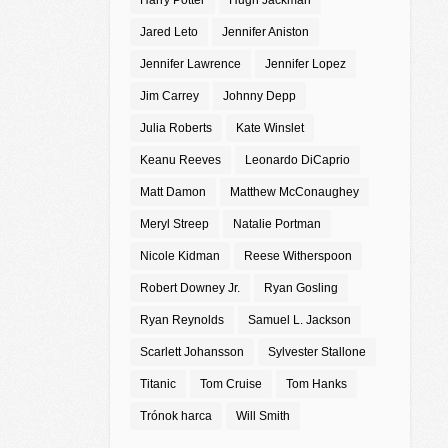
Harry Potter
Hugh Jackman
Jared Leto
Jennifer Aniston
Jennifer Lawrence
Jennifer Lopez
Jim Carrey
Johnny Depp
Julia Roberts
Kate Winslet
Keanu Reeves
Leonardo DiCaprio
Matt Damon
Matthew McConaughey
Meryl Streep
Natalie Portman
Nicole Kidman
Reese Witherspoon
Robert Downey Jr.
Ryan Gosling
Ryan Reynolds
Samuel L. Jackson
Scarlett Johansson
Sylvester Stallone
Titanic
Tom Cruise
Tom Hanks
Trónok harca
Will Smith