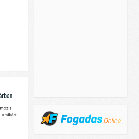
uárban
 mozis
, amikért