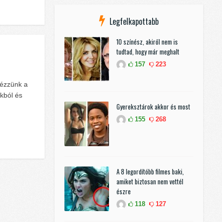
Legfelkapottabb
10 színész, akiről nem is
tudtad, hogy már meghalt
157
223
lézzünk a
ókból és
Gyereksztárok akkor és most
155
268
A 8 legordítóbb filmes baki,
amiket biztosan nem vettél
észre
118
127