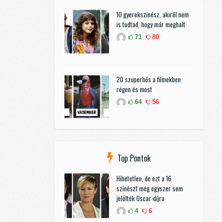
10 gyerekszínész, akiről nem
is tudtad, hogy már meghalt
71
80
20 szuperhős a filmekben
régen és most
64
56
Top Pontok
Hihetetlen, de ezt a 16
színészt még egyszer sem
jelölték Oscar-díjra
4
6