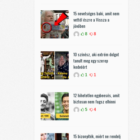
15 nevetséges baki, amit nem
vettél észre a Vissza a
jövőben
8
8
10 színész, aki extrém dolgot
tanult meg egy szerep
kedvéért
1
1
12 hihetetlen egybeesés, amit
biztosan nem fogsz elhinni
5
4
15 bizonyíték, miért ne rendelj