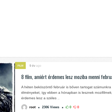
9 év
ago
FILM
8 film, amiért érdemes lesz moziba menni febr
A héten beköszöntő február is bőven tartogat számunkra
élményeket, így ebben a hónapban is lesznek mozifilmek
érdemes lesz a széles ..
root
2306
Views
0
0