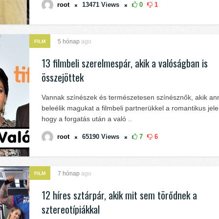
root
13471
Views
0
1
5 hónap
ago
FILM
13 filmbeli szerelmespár, akik a valóságban is
összejöttek
Vannak színészek és természetesen színésznők, akik an
beleélik magukat a filmbeli partnerükkel a romantikus jel
hogy a forgatás után a való ..
root
65190
Views
7
6
7 hónap
ago
FILM
12 híres sztárpár, akik mit sem törődnek a
sztereotípiákkal