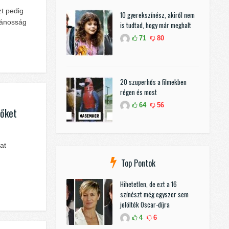
t pedig
10 gyerekszínész, akiről nem
lvánosság
is tudtad, hogy már meghalt
71
80
20 szuperhős a filmekben
régen és most
64
56
 őket
at
Top Pontok
Hihetetlen, de ezt a 16
színészt még egyszer sem
jelölték Oscar-díjra
4
6