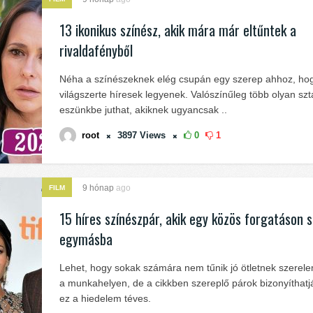
13 ikonikus színész, akik mára már eltűntek a
rivaldafényből
Néha a színészeknek elég csupán egy szerep ahhoz, ho
világszerte híresek legyenek. Valószínűleg több olyan sztá
eszünkbe juthat, akiknek ugyancsak ..
root
3897
Views
0
1
9 hónap
ago
FILM
15 híres színészpár, akik egy közös forgatáson 
egymásba
Lehet, hogy sokak számára nem tűnik jó ötletnek szerel
a munkahelyen, de a cikkben szereplő párok bizonyíthatj
ez a hiedelem téves.