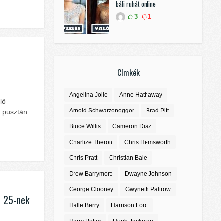
báli ruhát online
3
1
Címkék
Angelina Jolie
Anne Hathaway
lő
Arnold Schwarzenegger
Brad Pitt
t pusztán
Bruce Willis
Cameron Diaz
Charlize Theron
Chris Hemsworth
Chris Pratt
Christian Bale
Drew Barrymore
Dwayne Johnson
George Clooney
Gwyneth Paltrow
e 25-nek
Halle Berry
Harrison Ford