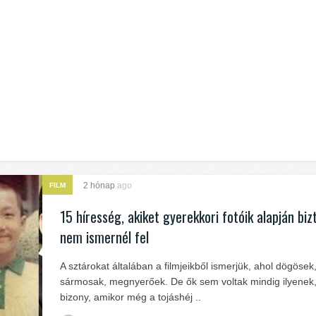
2 hónap
ago
FILM
15 híresség, akiket gyerekkori fotóik alapján biz
nem ismernél fel
A sztárokat általában a filmjeikből ismerjük, ahol dögösek
sármosak, megnyerőek. De ők sem voltak mindig ilyenek,
bizony, amikor még a tojáshéj ..