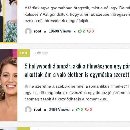
A férfiak agya gyorsabban öregszik, mint a női agy. De m
külsővel? Azt gondoltuk, hogy a férfiak szebben öregsze
ezek a női hírességek megcáfolják ..
root
10608
Views
2
3
1 év
ago
FILM
5 hollywoodi álompár, akik a filmvásznon egy pá
alkottak, ám a való életben is egymásba szerett
Ki ne szeretné a szebbik nemnél a romantikus filmeket? 
egy kis idő magunkra, előveszünk egy doboz jégkrémet, 
csomag zsepit és kezdődhet is a romantikus ..
root
3464
Views
0
0