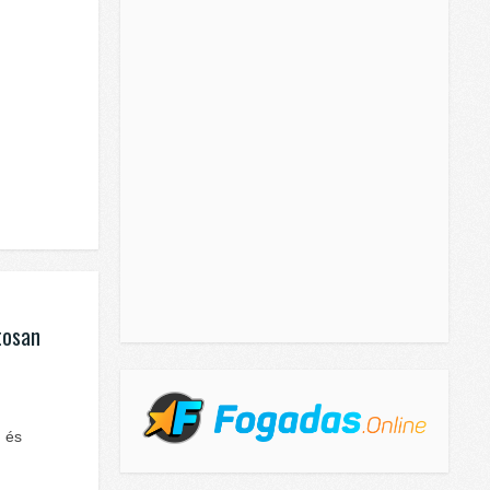
tosan
,
 és