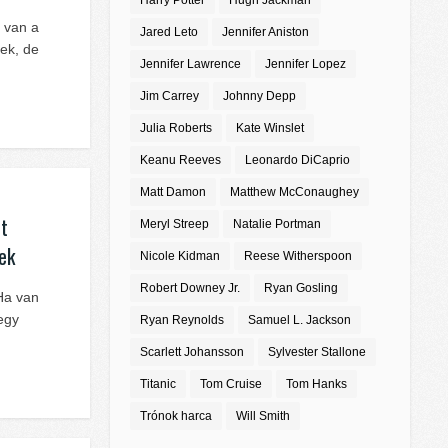
Harry Potter
Hugh Jackman
i van a
Jared Leto
Jennifer Aniston
nek, de
Jennifer Lawrence
Jennifer Lopez
Jim Carrey
Johnny Depp
Julia Roberts
Kate Winslet
Keanu Reeves
Leonardo DiCaprio
Matt Damon
Matthew McConaughey
rt
Meryl Streep
Natalie Portman
ek
Nicole Kidman
Reese Witherspoon
Robert Downey Jr.
Ryan Gosling
Ha van
egy
Ryan Reynolds
Samuel L. Jackson
Scarlett Johansson
Sylvester Stallone
Titanic
Tom Cruise
Tom Hanks
Trónok harca
Will Smith