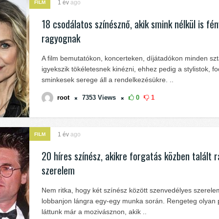
1 év
ago
FILM
18 csodálatos színésznő, akik smink nélkül is fé
ragyognak
A film bemutatókon, koncerteken, díjátadókon minden szt
igyekszik tökéletesnek kinézni, ehhez pedig a stylistok, f
sminkesek serege áll a rendelkezésükre. ..
root
7353
Views
0
1
1 év
ago
FILM
20 híres színész, akikre forgatás közben talált r
szerelem
Nem ritka, hogy két színész között szenvedélyes szerele
lobbanjon lángra egy-egy munka során. Rengeteg olyan 
láttunk már a mozivásznon, akik ..