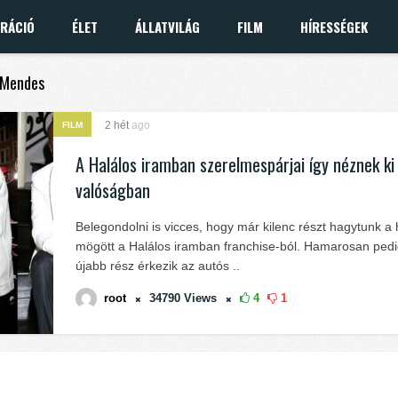
IRÁCIÓ
ÉLET
ÁLLATVILÁG
FILM
HÍRESSÉGEK
a Mendes
2 hét
ago
FILM
A Halálos iramban szerelmespárjai így néznek ki
valóságban
Belegondolni is vicces, hogy már kilenc részt hagytunk a
mögött a Halálos iramban franchise-ból. Hamarosan ped
újabb rész érkezik az autós ..
root
34790
Views
4
1