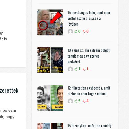
15 nevetséges baki, amit nem
vettél észre a Vissza a
jövőben
8
8
gy
r is
10 színész, aki extrém dolgot
tanult meg egy szerep
kedvéért
1
1
12 hihetetlen egybeesés, amit
szerettek
biztosan nem fogsz elhinni
5
4
embe esni
ák, hogy
15 bizonyíték, miért ne rendelj