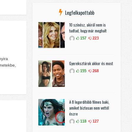
Legfelkapottabb
10 színész, akiről nem is
tudtad, hogy már meghalt
157
223
nyira
Gyereksztárok akkor és most
enetekbe,
155
268
A 8 legordítóbb filmes baki,
amiket biztosan nem vettél
észre
118
127