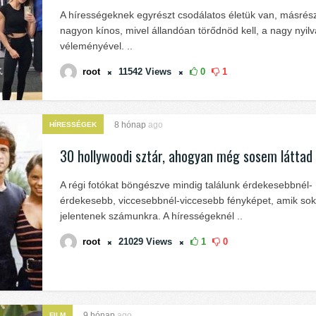
A hírességeknek egyrészt csodálatos életük van, másrész
nagyon kínos, mivel állandóan törődnöd kell, a nagy nyi
véleményével. ..
root
11542
Views
0
1
8 hónap
ago
HÍRESSÉGEK
30 hollywoodi sztár, ahogyan még sosem láttad
A régi fotókat böngészve mindig találunk érdekesebbnél-
érdekesebb, viccesebbnél-viccesebb fényképet, amik sok
jelentenek számunkra. A hírességeknél ..
root
21029
Views
1
0
9 hónap
ago
FILM