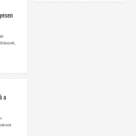
nyesen
ár
odrászok,
á a
m
párost