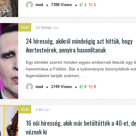
root
7398
Views
1
1
12 hónap
ago
FILM
24 híresség, akikről mindvégig azt hittük, hogy
ikertestvérek, annyira hasonlítanak
Egy elmélet szerint minden egyes embernek létezik egy é
hasonmása a Földön. Bár a tudományos bizonyítékok ez
legendaként tartják számon, ..
root
1749
Views
0
0
1 év
ago
FILM
16 női híresség, akik már betöltötték a 40-et, d
néznek ki