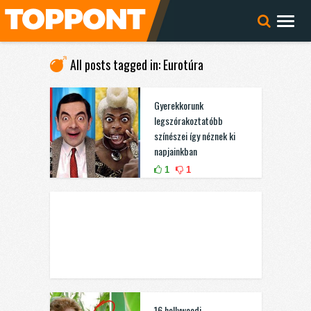
All posts tagged in: Eurotúra
Gyerekkorunk
legszórakoztatóbb
színészei így néznek ki
napjainkban
1
1
16 hollywoodi