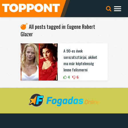
All posts tagged in: Eugene Robert
Glazer
A 90-es évek
sorozatsztárjai, akiket
ma már képtelenség
lenne felismerni
4
6