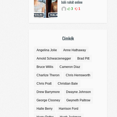
báli ruhát online
3
1
Címkék
Angelina Jolie
Anne Hathaway
Arnold Schwarzenegger
Brad Pitt
Bruce Willis
Cameron Diaz
Charlize Theron
Chris Hemsworth
Chris Pratt
Christian Bale
Drew Barrymore
Dwayne Johnson
George Clooney
Gwyneth Paltrow
Halle Berry
Harrison Ford