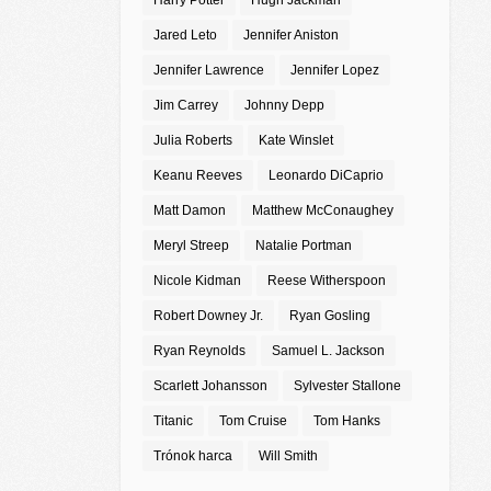
Harry Potter
Hugh Jackman
Jared Leto
Jennifer Aniston
Jennifer Lawrence
Jennifer Lopez
Jim Carrey
Johnny Depp
Julia Roberts
Kate Winslet
Keanu Reeves
Leonardo DiCaprio
Matt Damon
Matthew McConaughey
Meryl Streep
Natalie Portman
Nicole Kidman
Reese Witherspoon
Robert Downey Jr.
Ryan Gosling
Ryan Reynolds
Samuel L. Jackson
Scarlett Johansson
Sylvester Stallone
Titanic
Tom Cruise
Tom Hanks
Trónok harca
Will Smith