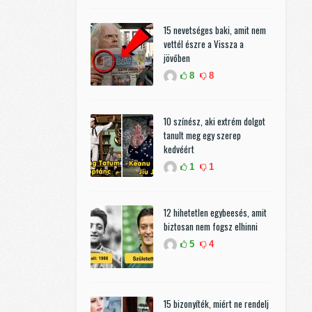
15 nevetséges baki, amit nem
vettél észre a Vissza a
jövőben
8
8
10 színész, aki extrém dolgot
tanult meg egy szerep
kedvéért
1
1
12 hihetetlen egybeesés, amit
biztosan nem fogsz elhinni
5
4
15 bizonyíték, miért ne rendelj