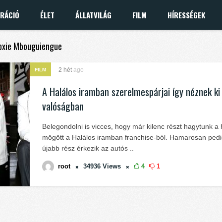
IRÁCIÓ
ÉLET
ÁLLATVILÁG
FILM
HÍRESSÉGEK
doxie Mbouguiengue
2 hét
ago
FILM
A Halálos iramban szerelmespárjai így néznek ki
valóságban
Belegondolni is vicces, hogy már kilenc részt hagytunk a
mögött a Halálos iramban franchise-ból. Hamarosan ped
újabb rész érkezik az autós ..
root
34936
Views
4
1