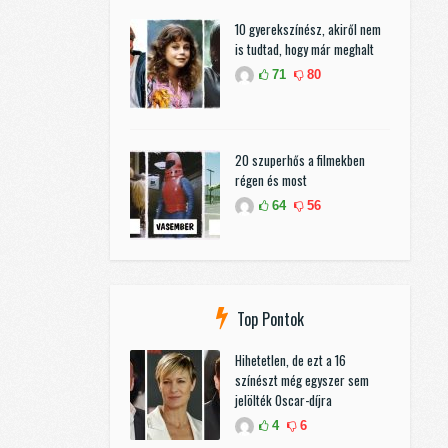
10 gyerekszínész, akiről nem
is tudtad, hogy már meghalt
71
80
20 szuperhős a filmekben
régen és most
64
56
Top Pontok
Hihetetlen, de ezt a 16
színészt még egyszer sem
jelölték Oscar-díjra
4
6