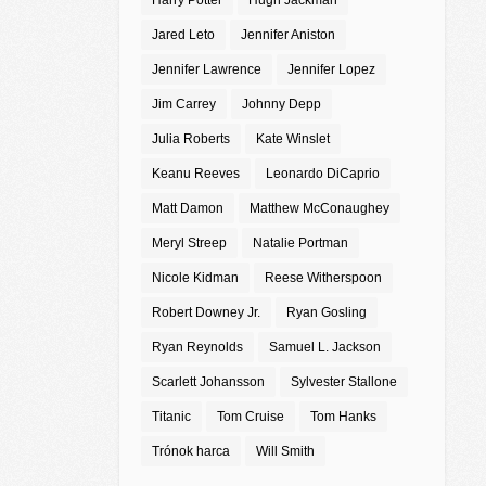
Harry Potter
Hugh Jackman
Jared Leto
Jennifer Aniston
Jennifer Lawrence
Jennifer Lopez
Jim Carrey
Johnny Depp
Julia Roberts
Kate Winslet
Keanu Reeves
Leonardo DiCaprio
Matt Damon
Matthew McConaughey
Meryl Streep
Natalie Portman
Nicole Kidman
Reese Witherspoon
Robert Downey Jr.
Ryan Gosling
Ryan Reynolds
Samuel L. Jackson
Scarlett Johansson
Sylvester Stallone
Titanic
Tom Cruise
Tom Hanks
Trónok harca
Will Smith