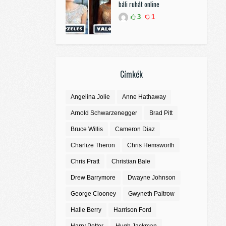
báli ruhát online
3
1
Címkék
Angelina Jolie
Anne Hathaway
Arnold Schwarzenegger
Brad Pitt
Bruce Willis
Cameron Diaz
Charlize Theron
Chris Hemsworth
Chris Pratt
Christian Bale
Drew Barrymore
Dwayne Johnson
George Clooney
Gwyneth Paltrow
Halle Berry
Harrison Ford