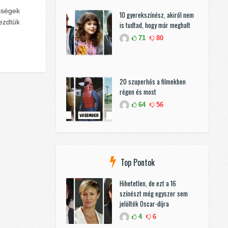
ességek
10 gyerekszínész, akiről nem
Kezdtük
is tudtad, hogy már meghalt
71
80
20 szuperhős a filmekben
régen és most
64
56
Top Pontok
Hihetetlen, de ezt a 16
színészt még egyszer sem
jelölték Oscar-díjra
4
6