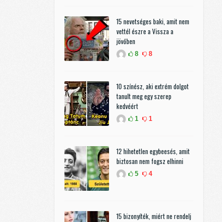
15 nevetséges baki, amit nem
vettél észre a Vissza a
jövőben
8
8
10 színész, aki extrém dolgot
tanult meg egy szerep
kedvéért
1
1
12 hihetetlen egybeesés, amit
biztosan nem fogsz elhinni
5
4
15 bizonyíték, miért ne rendelj