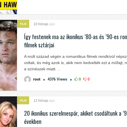
10 hónap
ago
FILM
Így festenek ma az ikonikus ’80-as és ’90-es ro
filmek sztárjai
A múlt század végén a romantikus filmek rendkívül néps
voltak, és még azok is, akik nem kedvelték ezt a műfajt, 
a színészek miatt. ..
root
4376
Views
0
0
12 hónap
ago
FILM
20 ikonikus szerelmespár, akiket csodáltunk a ’
években