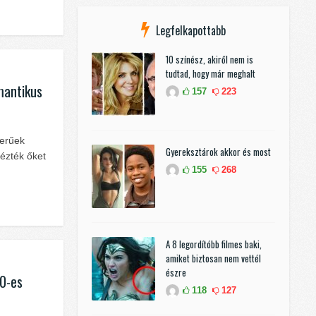
Legfelkapottabb
10 színész, akiről nem is
tudtad, hogy már meghalt
mantikus
157
223
zerűek
Gyereksztárok akkor és most
nézték őket
155
268
A 8 legordítóbb filmes baki,
amiket biztosan nem vettél
észre
90-es
118
127