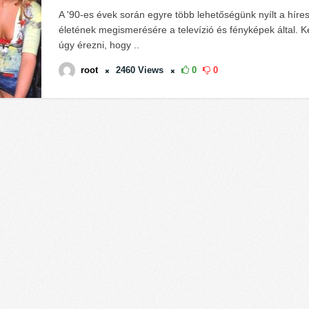
A '90-es évek során egyre több lehetőségünk nyílt a hír
életének megismerésére a televízió és fényképek által. 
úgy érezni, hogy ..
root
2460
Views
0
0