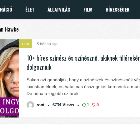
IRÁCIÓ
ÉLET
ÁLLATVILÁG
FILM
HÍRESSÉGEK
han Hawke
5 hónap
ago
FILM
10+ híres színész és színésznő, akiknek fillérekér
dolgozniuk
Sokan azt gondolják, hogy a színészek és színésznők vé
luxusban élnek, és hatalmas összegeket keresnek a munk
De néha a legjobb sztárok ..
root
6734
Views
1
0