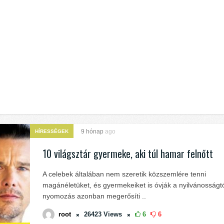
9 hónap
ago
HÍRESSÉGEK
10 világsztár gyermeke, aki túl hamar felnőtt
A celebek általában nem szeretik közszemlére tenni
magánéletüket, és gyermekeiket is óvják a nyilvánosságtó
nyomozás azonban megerősíti ..
root
26423
Views
6
6