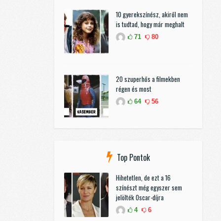
10 gyerekszínész, akiről nem
is tudtad, hogy már meghalt
71
80
20 szuperhős a filmekben
régen és most
64
56
Top Pontok
Hihetetlen, de ezt a 16
színészt még egyszer sem
jelölték Oscar-díjra
4
6