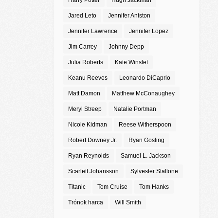
Harry Potter
Hugh Jackman
Jared Leto
Jennifer Aniston
Jennifer Lawrence
Jennifer Lopez
Jim Carrey
Johnny Depp
Julia Roberts
Kate Winslet
Keanu Reeves
Leonardo DiCaprio
Matt Damon
Matthew McConaughey
Meryl Streep
Natalie Portman
Nicole Kidman
Reese Witherspoon
Robert Downey Jr.
Ryan Gosling
Ryan Reynolds
Samuel L. Jackson
Scarlett Johansson
Sylvester Stallone
Titanic
Tom Cruise
Tom Hanks
Trónok harca
Will Smith