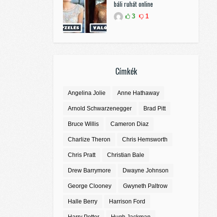
báli ruhát online
3
1
Címkék
Angelina Jolie
Anne Hathaway
Arnold Schwarzenegger
Brad Pitt
Bruce Willis
Cameron Diaz
Charlize Theron
Chris Hemsworth
Chris Pratt
Christian Bale
Drew Barrymore
Dwayne Johnson
George Clooney
Gwyneth Paltrow
Halle Berry
Harrison Ford