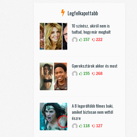
Legfelkapottabb
10 színész, akiről nem is
tudtad, hogy már meghalt
157
222
Gyereksztárok akkor és most
155
268
A 8 legordítóbb filmes baki,
amiket biztosan nem vettél
észre
118
127