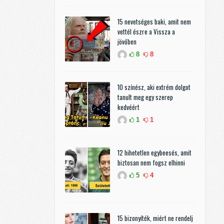
15 nevetséges baki, amit nem
vettél észre a Vissza a
jövőben
8
8
10 színész, aki extrém dolgot
tanult meg egy szerep
kedvéért
1
1
12 hihetetlen egybeesés, amit
biztosan nem fogsz elhinni
5
4
15 bizonyíték, miért ne rendelj