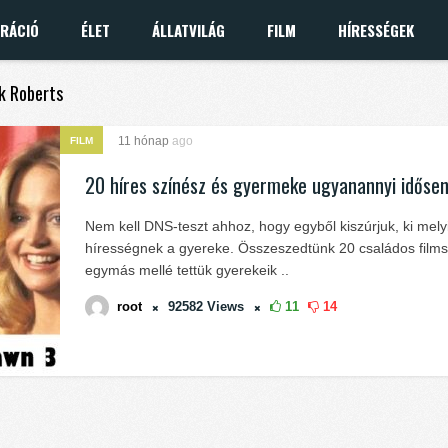
IRÁCIÓ
ÉLET
ÁLLATVILÁG
FILM
HÍRESSÉGEK
ck Roberts
11 hónap
ago
FILM
20 híres színész és gyermeke ugyanannyi időse
Nem kell DNS-teszt ahhoz, hogy egyből kiszúrjuk, ki mely
hírességnek a gyereke. Összeszedtünk 20 családos films
egymás mellé tettük gyerekeik ..
root
92582
Views
11
14