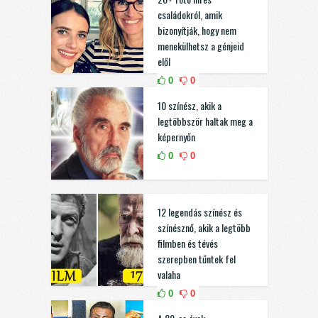
családokról, amik
bizonyítják, hogy nem
menekülhetsz a génjeid
elől
0
0
10 színész, akik a
legtöbbször haltak meg a
képernyőn
0
0
12 legendás színész és
színésznő, akik a legtöbb
filmben és tévés
szerepben tűntek fel
valaha
0
0