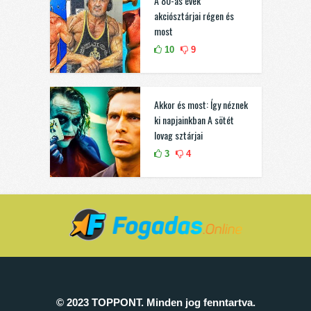
A 80-as évek
akciósztárjai régen és
most
10
9
Akkor és most: Így néznek
ki napjainkban A sötét
lovag sztárjai
3
4
© 2023 TOPPONT. Minden jog fenntartva.