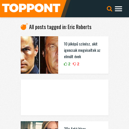
All posts tagged in: Eric Roberts
10 jóképű színész, akit
igencsak megviseltek az
elmúlt évek
2
2
20+ fotó híres