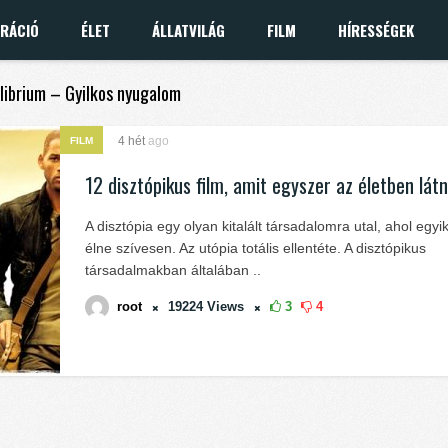
IRÁCIÓ
ÉLET
ÁLLATVILÁG
FILM
HÍRESSÉGEK
ilibrium – Gyilkos nyugalom
4 hét
ago
FILM
12 disztópikus film, amit egyszer az életben látni
A disztópia egy olyan kitalált társadalomra utal, ahol egy
élne szívesen. Az utópia totális ellentéte. A disztópikus
társadalmakban általában ..
root
19224
Views
3
4