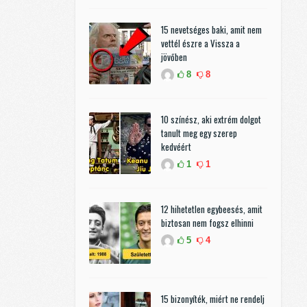
15 nevetséges baki, amit nem
vettél észre a Vissza a
jövőben
8
8
10 színész, aki extrém dolgot
tanult meg egy szerep
kedvéért
1
1
12 hihetetlen egybeesés, amit
biztosan nem fogsz elhinni
5
4
15 bizonyíték, miért ne rendelj