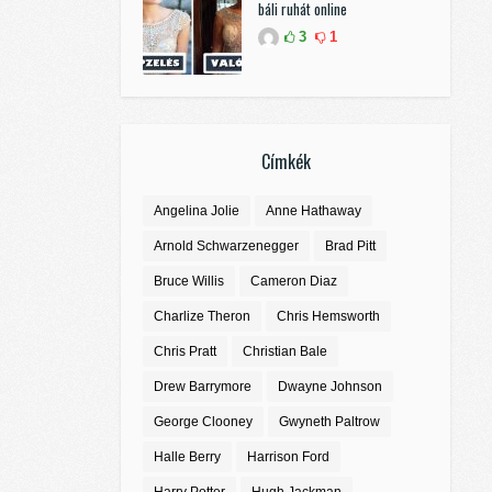
báli ruhát online
3
1
Címkék
Angelina Jolie
Anne Hathaway
Arnold Schwarzenegger
Brad Pitt
Bruce Willis
Cameron Diaz
Charlize Theron
Chris Hemsworth
Chris Pratt
Christian Bale
Drew Barrymore
Dwayne Johnson
George Clooney
Gwyneth Paltrow
Halle Berry
Harrison Ford