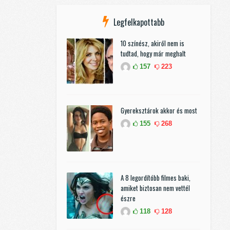
Legfelkapottabb
10 színész, akiről nem is
tudtad, hogy már meghalt
157
223
Gyereksztárok akkor és most
155
268
A 8 legordítóbb filmes baki,
amiket biztosan nem vettél
észre
118
128