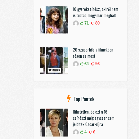
10 gyerekszínész, akiről nem
is tudtad, hogy már meghalt
71
80
20 szuperhős a filmekben
régen és most
64
56
Top Pontok
Hihetetlen, de ezt a 16
színészt még egyszer sem
jelölték Oscar-díjra
4
6