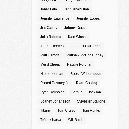
Harry Potter
Hugh Jackman
Jared Leto
Jennifer Aniston
Jennifer Lawrence
Jennifer Lopez
Jim Carrey
Johnny Depp
Julia Roberts
Kate Winslet
Keanu Reeves
Leonardo DiCaprio
Matt Damon
Matthew McConaughey
Meryl Streep
Natalie Portman
Nicole Kidman
Reese Witherspoon
Robert Downey Jr.
Ryan Gosling
Ryan Reynolds
Samuel L. Jackson
Scarlett Johansson
Sylvester Stallone
Titanic
Tom Cruise
Tom Hanks
Trónok harca
Will Smith