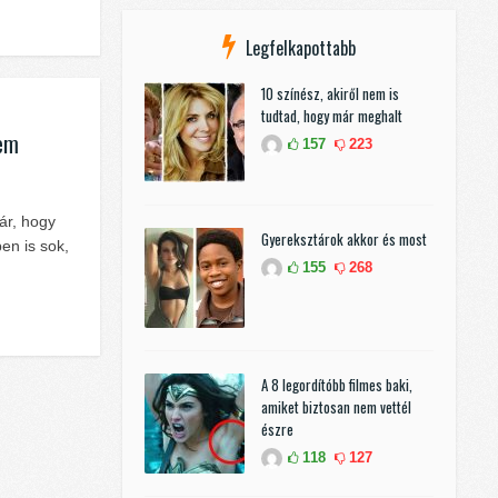
Legfelkapottabb
10 színész, akiről nem is
tudtad, hogy már meghalt
nem
157
223
ár, hogy
Gyereksztárok akkor és most
en is sok,
155
268
A 8 legordítóbb filmes baki,
amiket biztosan nem vettél
észre
118
127