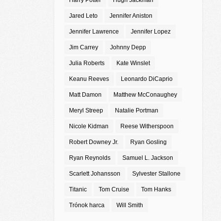
Harry Potter
Hugh Jackman
Jared Leto
Jennifer Aniston
Jennifer Lawrence
Jennifer Lopez
Jim Carrey
Johnny Depp
Julia Roberts
Kate Winslet
Keanu Reeves
Leonardo DiCaprio
Matt Damon
Matthew McConaughey
Meryl Streep
Natalie Portman
Nicole Kidman
Reese Witherspoon
Robert Downey Jr.
Ryan Gosling
Ryan Reynolds
Samuel L. Jackson
Scarlett Johansson
Sylvester Stallone
Titanic
Tom Cruise
Tom Hanks
Trónok harca
Will Smith