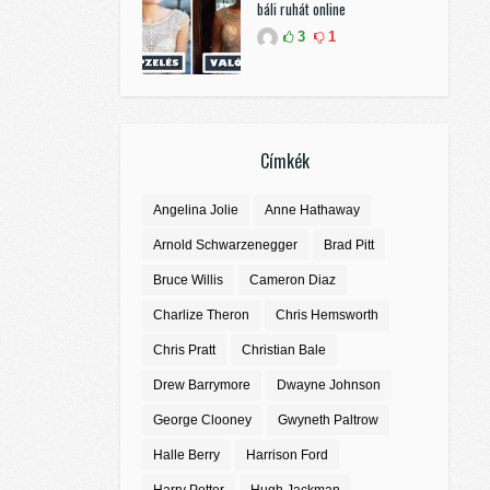
báli ruhát online
3
1
Címkék
Angelina Jolie
Anne Hathaway
Arnold Schwarzenegger
Brad Pitt
Bruce Willis
Cameron Diaz
Charlize Theron
Chris Hemsworth
Chris Pratt
Christian Bale
Drew Barrymore
Dwayne Johnson
George Clooney
Gwyneth Paltrow
Halle Berry
Harrison Ford