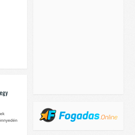
 egy
zek
könnyedén