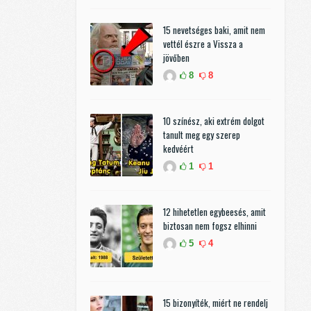
15 nevetséges baki, amit nem
vettél észre a Vissza a
jövőben
8
8
10 színész, aki extrém dolgot
tanult meg egy szerep
kedvéért
1
1
12 hihetetlen egybeesés, amit
biztosan nem fogsz elhinni
5
4
15 bizonyíték, miért ne rendelj