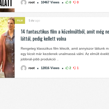
root
10467
Views
0
0
5 év
ago
FILM
14 fantasztikus film a közelmúltból, amit még 
láttál, pedig kellett volna
Rengeteg klasszikus film létezik, amit annyiszor láttunk m
egy kicsit már kezdenek unalmassá válni. Az elmúlt évekb
jobbnál-jobb produkció ..
root
12816
Views
2
1