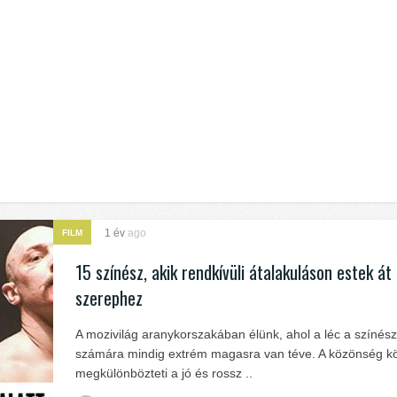
1 év
ago
FILM
15 színész, akik rendkívüli átalakuláson estek át
szerephez
A mozivilág aranykorszakában élünk, ahol a léc a színés
számára mindig extrém magasra van téve. A közönség 
megkülönbözteti a jó és rossz ..