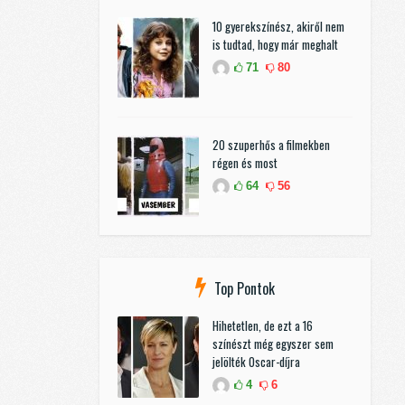
10 gyerekszínész, akiről nem
is tudtad, hogy már meghalt
71
80
20 szuperhős a filmekben
régen és most
64
56
Top Pontok
Hihetetlen, de ezt a 16
színészt még egyszer sem
jelölték Oscar-díjra
4
6