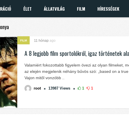
IRÁCIÓ
ÉLET
ÁLLATVILÁG
FILM
HÍRESSÉGEK
Tonya
11 hónap
ago
FILM
A 8 legjobb film sportolókról, igaz történetek al
Valamiért fokozottabb figyelem övezi az olyan filmeket, 
az elején megjelenik néhány bűvös szó: „based on a true 
Vajon mitől vonzóbb ..
root
13987
Views
1
1