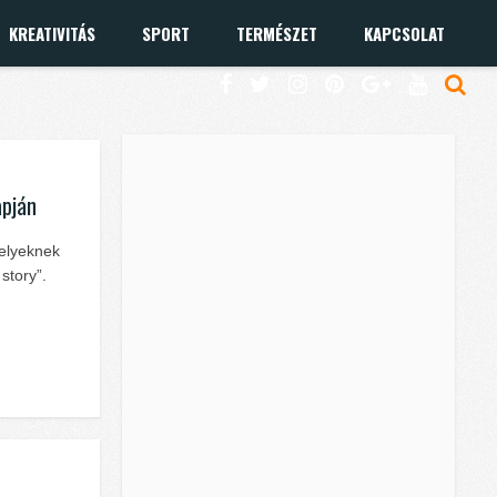
KREATIVITÁS
SPORT
TERMÉSZET
KAPCSOLAT
apján
melyeknek
story”.