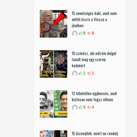
15 nevetséges baki, amit nem
vettél észre a Vissza a
jövőben
8
8
10 színész, aki extrém dolgot
tanult meg egy szerep
kedvéért
1
1
12 hihetetlen egybeesés, amit
biztosan nem fogsz elhinni
5
4
15 bizonyíték, miért ne rendelj