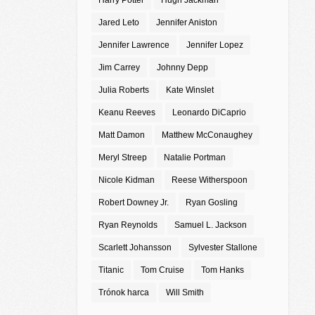
Harry Potter
Hugh Jackman
Jared Leto
Jennifer Aniston
Jennifer Lawrence
Jennifer Lopez
Jim Carrey
Johnny Depp
Julia Roberts
Kate Winslet
Keanu Reeves
Leonardo DiCaprio
Matt Damon
Matthew McConaughey
Meryl Streep
Natalie Portman
Nicole Kidman
Reese Witherspoon
Robert Downey Jr.
Ryan Gosling
Ryan Reynolds
Samuel L. Jackson
Scarlett Johansson
Sylvester Stallone
Titanic
Tom Cruise
Tom Hanks
Trónok harca
Will Smith