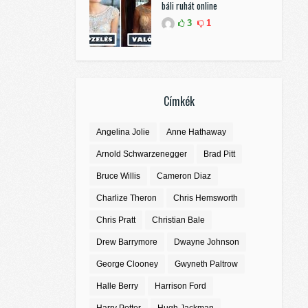
báli ruhát online
3
1
Címkék
Angelina Jolie
Anne Hathaway
Arnold Schwarzenegger
Brad Pitt
Bruce Willis
Cameron Diaz
Charlize Theron
Chris Hemsworth
Chris Pratt
Christian Bale
Drew Barrymore
Dwayne Johnson
George Clooney
Gwyneth Paltrow
Halle Berry
Harrison Ford