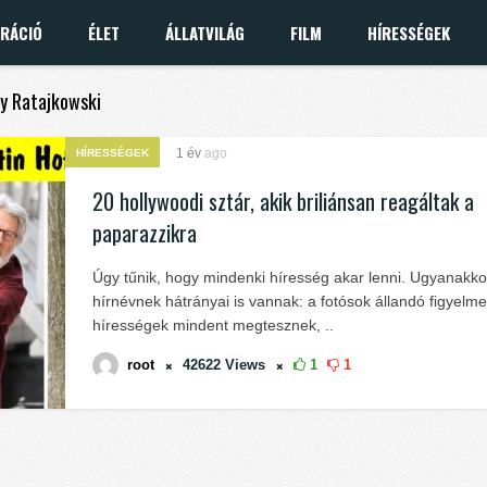
IRÁCIÓ
ÉLET
ÁLLATVILÁG
FILM
HÍRESSÉGEK
ly Ratajkowski
1 év
ago
HÍRESSÉGEK
20 hollywoodi sztár, akik briliánsan reagáltak a
paparazzikra
Úgy tűnik, hogy mindenki híresség akar lenni. Ugyanakko
hírnévnek hátrányai is vannak: a fotósok állandó figyelme
hírességek mindent megtesznek, ..
root
42622
Views
1
1