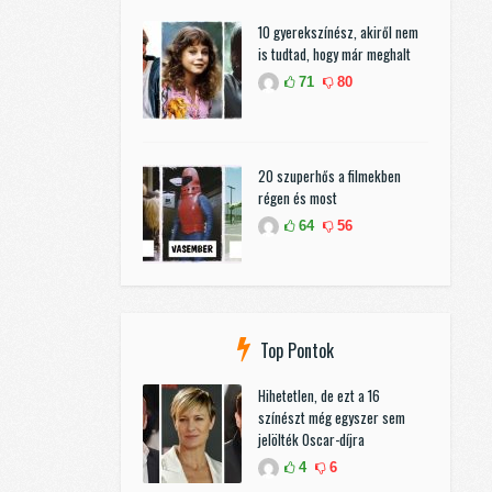
10 gyerekszínész, akiről nem
is tudtad, hogy már meghalt
71
80
20 szuperhős a filmekben
régen és most
64
56
Top Pontok
Hihetetlen, de ezt a 16
színészt még egyszer sem
jelölték Oscar-díjra
4
6