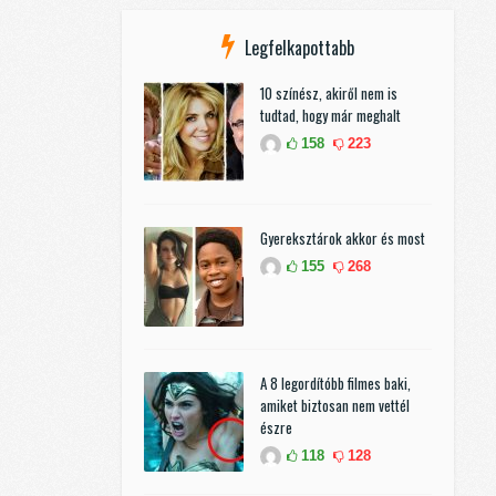
Legfelkapottabb
10 színész, akiről nem is
tudtad, hogy már meghalt
158
223
Gyereksztárok akkor és most
155
268
A 8 legordítóbb filmes baki,
amiket biztosan nem vettél
észre
118
128