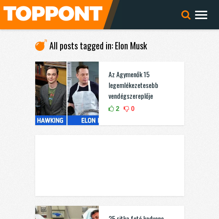
All posts tagged in: Elon Musk
Az Agymenők 15
legemlékezetesebb
vendégszereplője
2
0
25 ritka fotó kedvenc