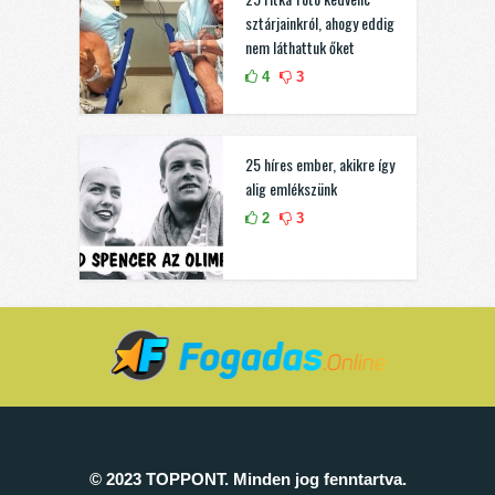
sztárjainkról, ahogy eddig
nem láthattuk őket
4
3
25 híres ember, akikre így
alig emlékszünk
2
3
© 2023 TOPPONT. Minden jog fenntartva.