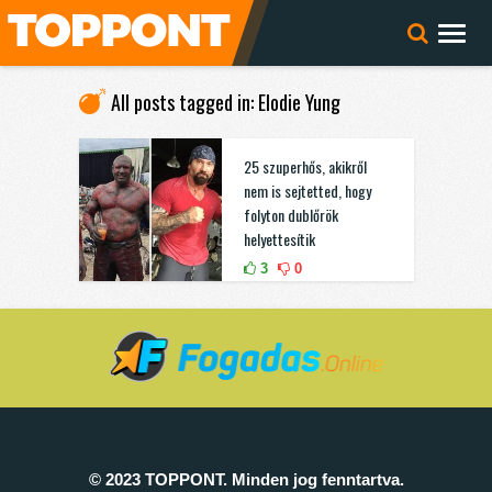
All posts tagged in: Elodie Yung
25 szuperhős, akikről
nem is sejtetted, hogy
folyton dublőrök
helyettesítik
3
0
© 2023 TOPPONT. Minden jog fenntartva.