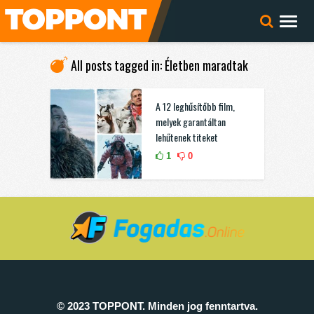
All posts tagged in: Életben maradtak
A 12 leghűsítőbb film,
melyek garantáltan
lehűtenek titeket
1
0
© 2023 TOPPONT. Minden jog fenntartva.