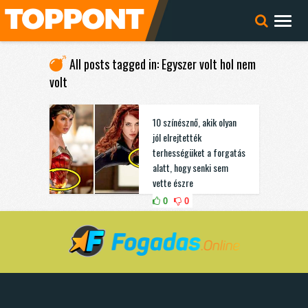
All posts tagged in: Egyszer volt hol nem
volt
10 színésznő, akik olyan
jól elrejtették
terhességüket a forgatás
alatt, hogy senki sem
vette észre
0
0