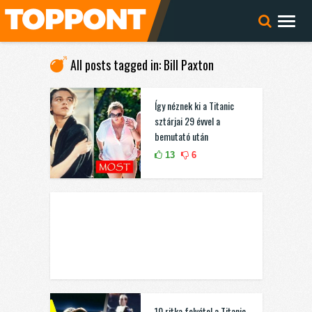
All posts tagged in: Bill Paxton
Így néznek ki a Titanic
sztárjai 29 évvel a
bemutató után
13
6
10 ritka felvétel a Titanic