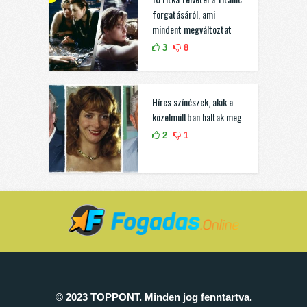
forgatásáról, ami
mindent megváltoztat
3
8
Híres színészek, akik a
közelmúltban haltak meg
2
1
© 2023 TOPPONT. Minden jog fenntartva.