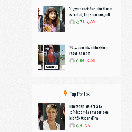
10 gyerekszínész, akiről nem
is tudtad, hogy már meghalt
71
80
20 szuperhős a filmekben
régen és most
64
56
Top Pontok
Hihetetlen, de ezt a 16
színészt még egyszer sem
jelölték Oscar-díjra
4
6