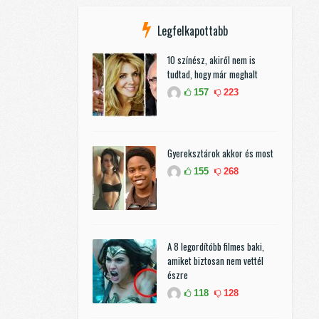
Legfelkapottabb
10 színész, akiről nem is
tudtad, hogy már meghalt
157
223
Gyereksztárok akkor és most
155
268
A 8 legordítóbb filmes baki,
amiket biztosan nem vettél
észre
118
128