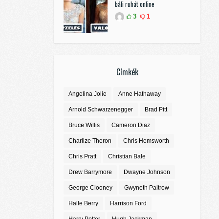
báli ruhát online
3
1
Címkék
Angelina Jolie
Anne Hathaway
Arnold Schwarzenegger
Brad Pitt
Bruce Willis
Cameron Diaz
Charlize Theron
Chris Hemsworth
Chris Pratt
Christian Bale
Drew Barrymore
Dwayne Johnson
George Clooney
Gwyneth Paltrow
Halle Berry
Harrison Ford