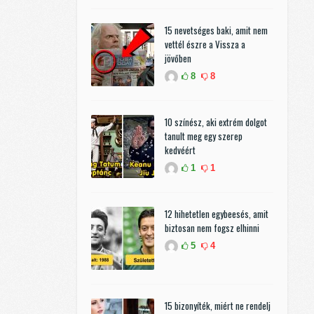
15 nevetséges baki, amit nem
vettél észre a Vissza a
jövőben
8
8
10 színész, aki extrém dolgot
tanult meg egy szerep
kedvéért
1
1
12 hihetetlen egybeesés, amit
biztosan nem fogsz elhinni
5
4
15 bizonyíték, miért ne rendelj