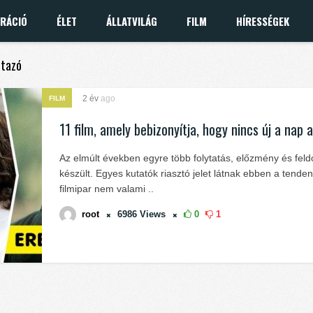
IRÁCIÓ
ÉLET
ÁLLATVILÁG
FILM
HÍRESSÉGEK
utazó
2 év
ago
FILM
11 film, amely bebizonyítja, hogy nincs új a nap a
Az elmúlt években egyre több folytatás, előzmény és fel
készült. Egyes kutatók riasztó jelet látnak ebben a tende
filmipar nem valami ..
root
6986
Views
0
1