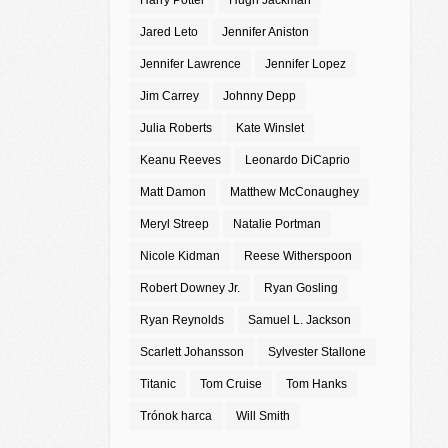
Harry Potter
Hugh Jackman
Jared Leto
Jennifer Aniston
Jennifer Lawrence
Jennifer Lopez
Jim Carrey
Johnny Depp
Julia Roberts
Kate Winslet
Keanu Reeves
Leonardo DiCaprio
Matt Damon
Matthew McConaughey
Meryl Streep
Natalie Portman
Nicole Kidman
Reese Witherspoon
Robert Downey Jr.
Ryan Gosling
Ryan Reynolds
Samuel L. Jackson
Scarlett Johansson
Sylvester Stallone
Titanic
Tom Cruise
Tom Hanks
Trónok harca
Will Smith