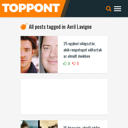
All posts tagged in: Avril Lavigne
25 egykori világsztár,
akik rengeteget változtak
az elmúlt években
3
3
15 híresség, akiről eddig