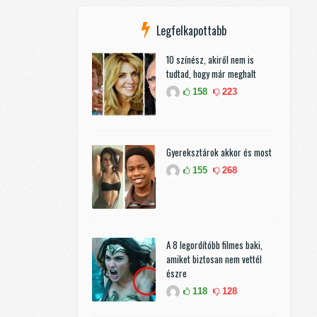
Legfelkapottabb
10 színész, akiről nem is
tudtad, hogy már meghalt
158
223
Gyereksztárok akkor és most
155
268
A 8 legordítóbb filmes baki,
amiket biztosan nem vettél
észre
118
128