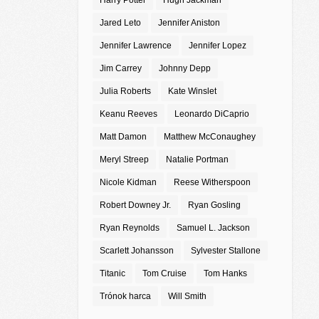
Harry Potter
Hugh Jackman
Jared Leto
Jennifer Aniston
Jennifer Lawrence
Jennifer Lopez
Jim Carrey
Johnny Depp
Julia Roberts
Kate Winslet
Keanu Reeves
Leonardo DiCaprio
Matt Damon
Matthew McConaughey
Meryl Streep
Natalie Portman
Nicole Kidman
Reese Witherspoon
Robert Downey Jr.
Ryan Gosling
Ryan Reynolds
Samuel L. Jackson
Scarlett Johansson
Sylvester Stallone
Titanic
Tom Cruise
Tom Hanks
Trónok harca
Will Smith