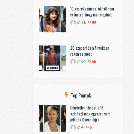
10 gyerekszínész, akiről nem
is tudtad, hogy már meghalt
71
80
20 szuperhős a filmekben
régen és most
64
56
Top Pontok
Hihetetlen, de ezt a 16
színészt még egyszer sem
jelölték Oscar-díjra
4
6