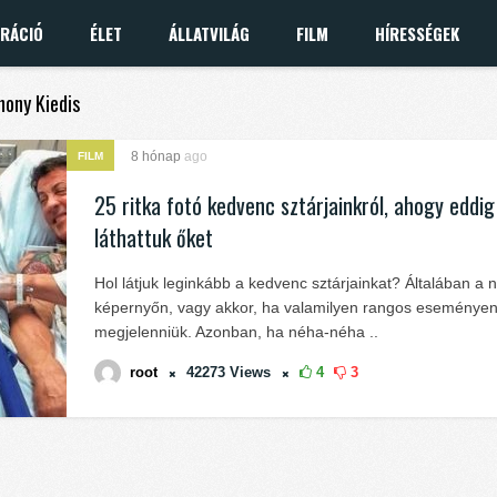
IRÁCIÓ
ÉLET
ÁLLATVILÁG
FILM
HÍRESSÉGEK
hony Kiedis
8 hónap
ago
FILM
25 ritka fotó kedvenc sztárjainkról, ahogy eddi
láthattuk őket
Hol látjuk leginkább a kedvenc sztárjainkat? Általában a 
képernyőn, vagy akkor, ha valamilyen rangos eseményen 
megjelenniük. Azonban, ha néha-néha ..
root
42273
Views
4
3