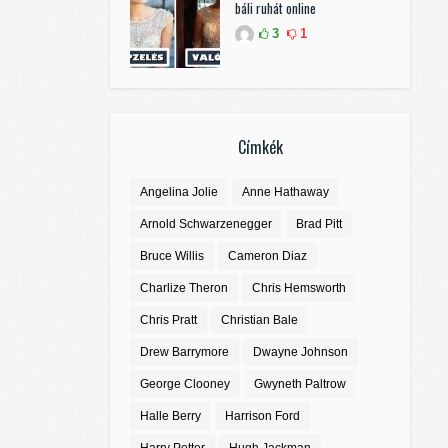
báli ruhát online
3
1
Címkék
Angelina Jolie
Anne Hathaway
Arnold Schwarzenegger
Brad Pitt
Bruce Willis
Cameron Diaz
Charlize Theron
Chris Hemsworth
Chris Pratt
Christian Bale
Drew Barrymore
Dwayne Johnson
George Clooney
Gwyneth Paltrow
Halle Berry
Harrison Ford