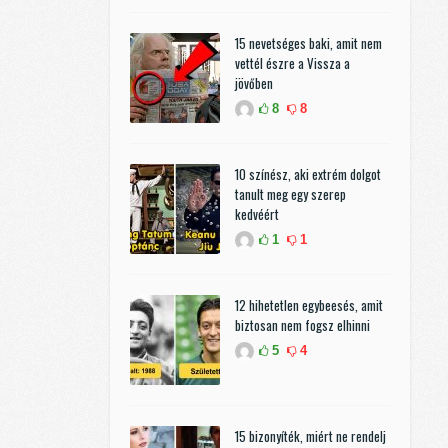
15 nevetséges baki, amit nem
vettél észre a Vissza a
jövőben
8
8
10 színész, aki extrém dolgot
tanult meg egy szerep
kedvéért
1
1
12 hihetetlen egybeesés, amit
biztosan nem fogsz elhinni
5
4
15 bizonyíték, miért ne rendelj