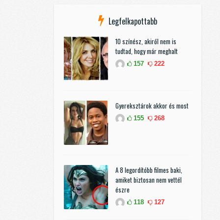
Legfelkapottabb
10 színész, akiről nem is
tudtad, hogy már meghalt
157
222
Gyereksztárok akkor és most
155
268
A 8 legordítóbb filmes baki,
amiket biztosan nem vettél
észre
118
127