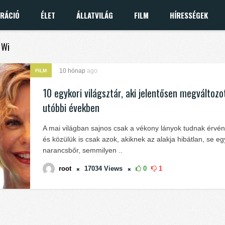
IRÁCIÓ
ÉLET
ÁLLATVILÁG
FILM
HÍRESSÉGEK
 Wi
10 hónap
ago
FILM
10 egykori világsztár, aki jelentősen megváltozo
utóbbi években
A mai világban sajnos csak a vékony lányok tudnak érvén
és közülük is csak azok, akiknek az alakja hibátlan, se eg
narancsbőr, semmilyen ..
root
17034
Views
0
1