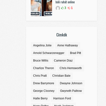
báli ruhát online
3
1
Címkék
Angelina Jolie
Anne Hathaway
Arnold Schwarzenegger
Brad Pitt
Bruce Willis
Cameron Diaz
Charlize Theron
Chris Hemsworth
Chris Pratt
Christian Bale
Drew Barrymore
Dwayne Johnson
George Clooney
Gwyneth Paltrow
Halle Berry
Harrison Ford