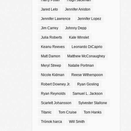
Harry Potter
Hugh Jackman
Jared Leto
Jennifer Aniston
Jennifer Lawrence
Jennifer Lopez
Jim Carrey
Johnny Depp
Julia Roberts
Kate Winslet
Keanu Reeves
Leonardo DiCaprio
Matt Damon
Matthew McConaughey
Meryl Streep
Natalie Portman
Nicole Kidman
Reese Witherspoon
Robert Downey Jr.
Ryan Gosling
Ryan Reynolds
Samuel L. Jackson
Scarlett Johansson
Sylvester Stallone
Titanic
Tom Cruise
Tom Hanks
Trónok harca
Will Smith