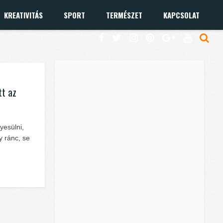
KREATIVITÁS
SPORT
TERMÉSZET
KAPCSOLAT
tt az
yesülni,
y ránc, se