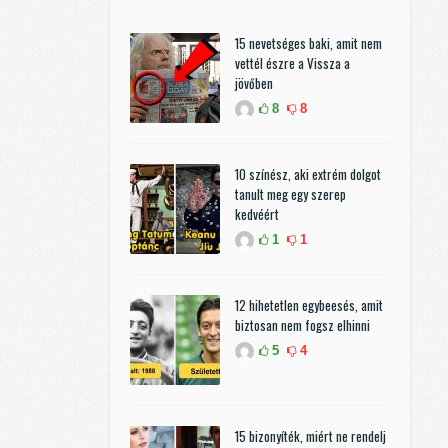
15 nevetséges baki, amit nem
vettél észre a Vissza a
jövőben
8
8
10 színész, aki extrém dolgot
tanult meg egy szerep
kedvéért
1
1
12 hihetetlen egybeesés, amit
biztosan nem fogsz elhinni
5
4
15 bizonyíték, miért ne rendelj