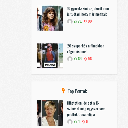
10 gyerekszínész, akiről nem
is tudtad, hogy már meghalt
71
80
20 szuperhős a filmekben
régen és most
64
56
Top Pontok
Hihetetlen, de ezt a 16
színészt még egyszer sem
jelölték Oscar-díjra
4
6