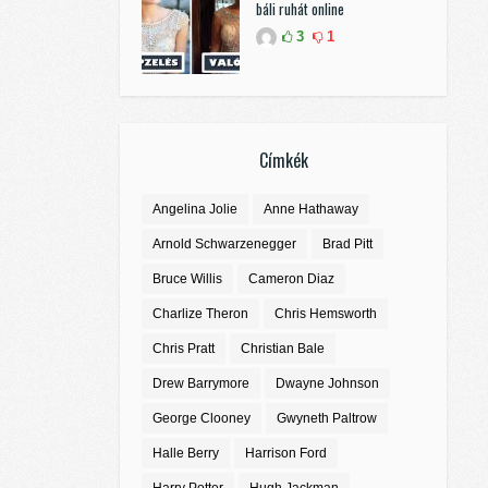
báli ruhát online
3
1
Címkék
Angelina Jolie
Anne Hathaway
Arnold Schwarzenegger
Brad Pitt
Bruce Willis
Cameron Diaz
Charlize Theron
Chris Hemsworth
Chris Pratt
Christian Bale
Drew Barrymore
Dwayne Johnson
George Clooney
Gwyneth Paltrow
Halle Berry
Harrison Ford