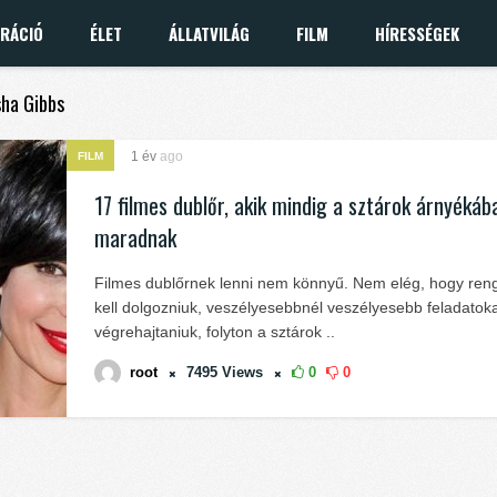
IRÁCIÓ
ÉLET
ÁLLATVILÁG
FILM
HÍRESSÉGEK
sha Gibbs
1 év
ago
FILM
17 filmes dublőr, akik mindig a sztárok árnyékáb
maradnak
Filmes dublőrnek lenni nem könnyű. Nem elég, hogy ren
kell dolgozniuk, veszélyesebbnél veszélyesebb feladatoka
végrehajtaniuk, folyton a sztárok ..
root
7495
Views
0
0