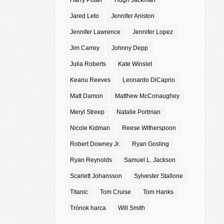
Harry Potter
Hugh Jackman
Jared Leto
Jennifer Aniston
Jennifer Lawrence
Jennifer Lopez
Jim Carrey
Johnny Depp
Julia Roberts
Kate Winslet
Keanu Reeves
Leonardo DiCaprio
Matt Damon
Matthew McConaughey
Meryl Streep
Natalie Portman
Nicole Kidman
Reese Witherspoon
Robert Downey Jr.
Ryan Gosling
Ryan Reynolds
Samuel L. Jackson
Scarlett Johansson
Sylvester Stallone
Titanic
Tom Cruise
Tom Hanks
Trónok harca
Will Smith