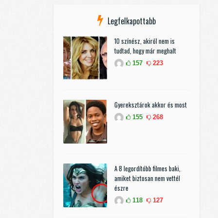
Legfelkapottabb
10 színész, akiről nem is
tudtad, hogy már meghalt
157
223
Gyereksztárok akkor és most
155
268
A 8 legordítóbb filmes baki,
amiket biztosan nem vettél
észre
118
127