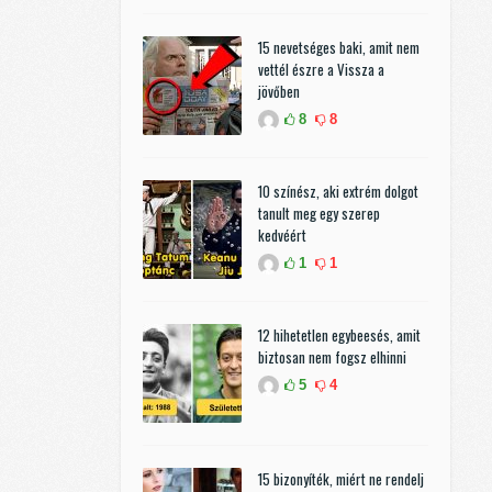
15 nevetséges baki, amit nem
vettél észre a Vissza a
jövőben
8
8
10 színész, aki extrém dolgot
tanult meg egy szerep
kedvéért
1
1
12 hihetetlen egybeesés, amit
biztosan nem fogsz elhinni
5
4
15 bizonyíték, miért ne rendelj