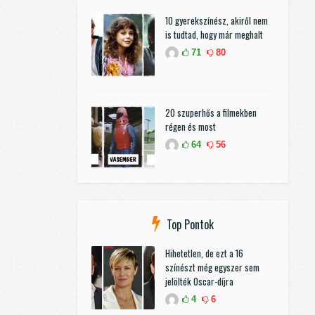
10 gyerekszínész, akiről nem
is tudtad, hogy már meghalt
71
80
20 szuperhős a filmekben
régen és most
64
56
Top Pontok
Hihetetlen, de ezt a 16
színészt még egyszer sem
jelölték Oscar-díjra
4
6