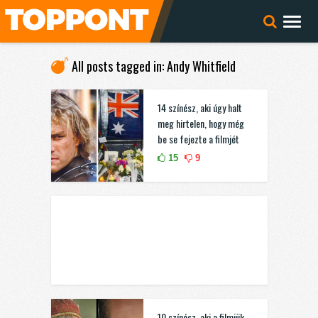
All posts tagged in: Andy Whitfield
14 színész, aki úgy halt
meg hirtelen, hogy még
be se fejezte a filmjét
15
9
10 színész, aki a filmjük