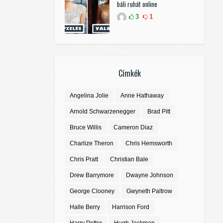
báli ruhát online
3
1
Címkék
Angelina Jolie
Anne Hathaway
Arnold Schwarzenegger
Brad Pitt
Bruce Willis
Cameron Diaz
Charlize Theron
Chris Hemsworth
Chris Pratt
Christian Bale
Drew Barrymore
Dwayne Johnson
George Clooney
Gwyneth Paltrow
Halle Berry
Harrison Ford