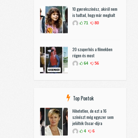
10 gyerekszínész, akiről nem
is tudtad, hogy már meghalt
71
80
20 szuperhős a filmekben
régen és most
64
56
Top Pontok
Hihetetlen, de ezt a 16
színészt még egyszer sem
jelölték Oscar-díjra
4
6