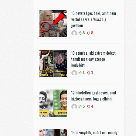
15 nevetséges baki, amit nem
vettél észre a Vissza a
jövőben
8
8
10 színész, aki extrém dolgot
tanult meg egy szerep
kedvéért
1
1
12 hihetetlen egybeesés, amit
biztosan nem fogsz elhinni
5
4
15 bizonyíték, miért ne rendelj