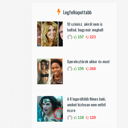
Legfelkapottabb
10 színész, akiről nem is
tudtad, hogy már meghalt
157
223
Gyereksztárok akkor és most
155
268
A 8 legordítóbb filmes baki,
amiket biztosan nem vettél
észre
118
128