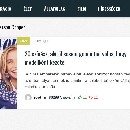
IRÁCIÓ
ÉLET
ÁLLATVILÁG
FILM
HÍRESSÉGEK
derson Cooper
1 év
ago
FILM
20 színész, akiről sosem gondoltad volna, hogy
modellként kezdte
A híres embereket hírnév előtti életét sokszor homály fe
azonban olyan esetek is, amikor a celebek büszkén vállalj
csináltak, mielőtt ..
root
80299
Views
11
11