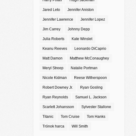
Harry Potter
Hugh Jackman
Jared Leto
Jennifer Aniston
Jennifer Lawrence
Jennifer Lopez
Jim Carrey
Johnny Depp
Julia Roberts
Kate Winslet
Keanu Reeves
Leonardo DiCaprio
Matt Damon
Matthew McConaughey
Meryl Streep
Natalie Portman
Nicole Kidman
Reese Witherspoon
Robert Downey Jr.
Ryan Gosling
Ryan Reynolds
Samuel L. Jackson
Scarlett Johansson
Sylvester Stallone
Titanic
Tom Cruise
Tom Hanks
Trónok harca
Will Smith