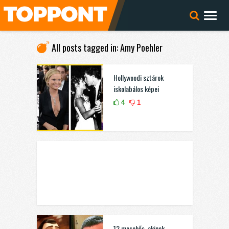
All posts tagged in: Amy Poehler
Hollywoodi sztárok
iskolabálos képei
4
1
12 mesehős, akinek