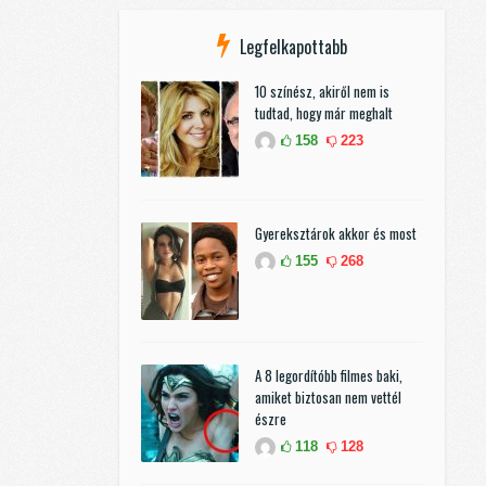
Legfelkapottabb
10 színész, akiről nem is
tudtad, hogy már meghalt
158
223
Gyereksztárok akkor és most
155
268
A 8 legordítóbb filmes baki,
amiket biztosan nem vettél
észre
118
128