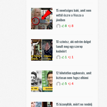
15 nevetséges baki, amit nem
vettél észre a Vissza a
jövőben
8
8
10 színész, aki extrém dolgot
tanult meg egy szerep
kedvéért
1
1
12 hihetetlen egybeesés, amit
biztosan nem fogsz elhinni
5
4
15 bizonyíték, miért ne rendelj