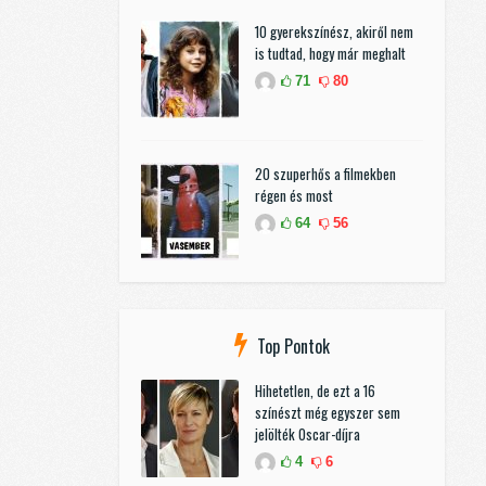
10 gyerekszínész, akiről nem
is tudtad, hogy már meghalt
71
80
20 szuperhős a filmekben
régen és most
64
56
Top Pontok
Hihetetlen, de ezt a 16
színészt még egyszer sem
jelölték Oscar-díjra
4
6