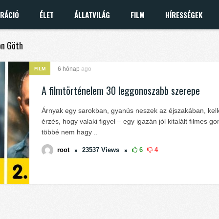
IRÁCIÓ
ÉLET
ÁLLATVILÁG
FILM
HÍRESSÉGEK
on Göth
6 hónap
ago
FILM
A filmtörténelem 30 leggonoszabb szerepe
Árnyak egy sarokban, gyanús neszek az éjszakában, kel
érzés, hogy valaki figyel – egy igazán jól kitalált filmes 
többé nem hagy ..
root
23537
Views
6
4