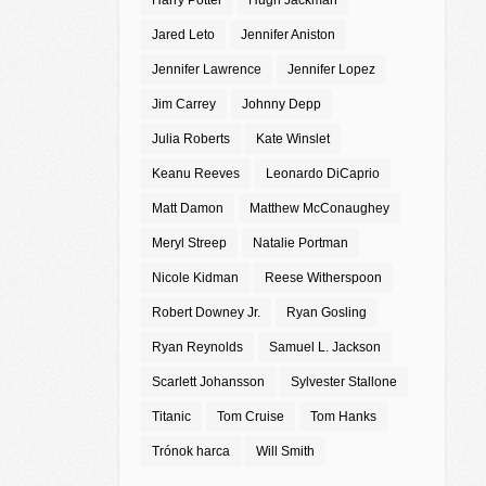
Harry Potter
Hugh Jackman
Jared Leto
Jennifer Aniston
Jennifer Lawrence
Jennifer Lopez
Jim Carrey
Johnny Depp
Julia Roberts
Kate Winslet
Keanu Reeves
Leonardo DiCaprio
Matt Damon
Matthew McConaughey
Meryl Streep
Natalie Portman
Nicole Kidman
Reese Witherspoon
Robert Downey Jr.
Ryan Gosling
Ryan Reynolds
Samuel L. Jackson
Scarlett Johansson
Sylvester Stallone
Titanic
Tom Cruise
Tom Hanks
Trónok harca
Will Smith