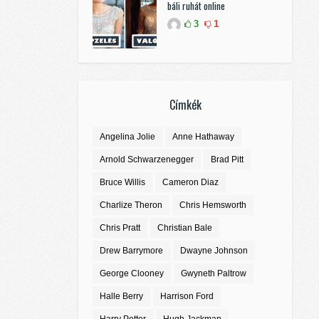
báli ruhát online
3
1
Címkék
Angelina Jolie
Anne Hathaway
Arnold Schwarzenegger
Brad Pitt
Bruce Willis
Cameron Diaz
Charlize Theron
Chris Hemsworth
Chris Pratt
Christian Bale
Drew Barrymore
Dwayne Johnson
George Clooney
Gwyneth Paltrow
Halle Berry
Harrison Ford