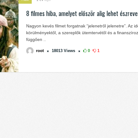
8 filmes hiba, amelyet először alig lehet észreve
Nagyon kevés filmet forgatnak “jelenetről jelenetre”. Az id
körülményektől, a szereplők ütemtervétől és a finanszíroz
függően ..
root
18013
Views
0
1