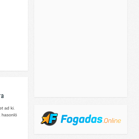
ra
t ad ki.
k hasonló