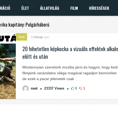
IRÁCIÓ
ÉLET
ÁLLATVILÁG
FILM
HÍRESSÉGEK
erika kapitány: Polgárháború
1 hónap
ago
FILM
20 hihetetlen képkocka a vizuális effektek alka
előtt és után
Mindannyian szeretünk moziba járni és hagyni, hogy ked
filmjeink varázslatos világa magával ragadjon bennünket.
de ezek a pazar jelenetek csak ..
root
23337
Views
0
1