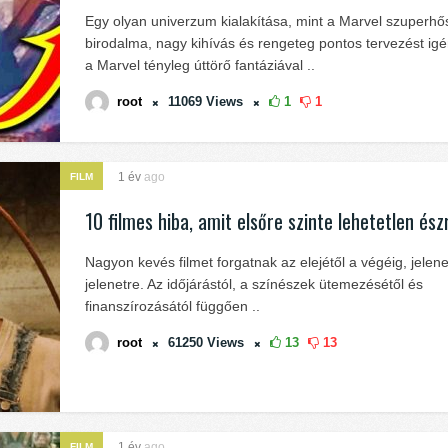
Egy olyan univerzum kialakítása, mint a Marvel szuperhő
birodalma, nagy kihívás és rengeteg pontos tervezést igé
a Marvel tényleg úttörő fantáziával ..
root
11069
Views
1
1
1 év
ago
FILM
10 filmes hiba, amit elsőre szinte lehetetlen ész
Nagyon kevés filmet forgatnak az elejétől a végéig, jelene
jelenetre. Az időjárástól, a színészek ütemezésétől és
finanszírozásától függően ..
root
61250
Views
13
13
1 év
ago
FILM