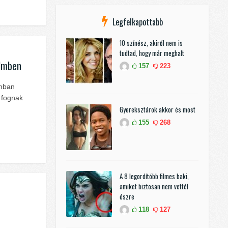
Legfelkapottabb
10 színész, akiről nem is
tudtad, hogy már meghalt
ilmben
157
223
onban
 fognak
Gyereksztárok akkor és most
155
268
A 8 legordítóbb filmes baki,
amiket biztosan nem vettél
észre
118
127