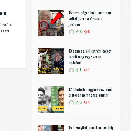
nni
15 nevetséges baki, amit nem
vettél észre a Vissza a
jövőben
őjárási
ástól
8
8
10 színész, aki extrém dolgot
tanult meg egy szerep
kedvéért
1
1
12 hihetetlen egybeesés, amit
biztosan nem fogsz elhinni
5
4
15 bizonyíték, miért ne rendelj