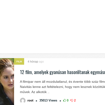
4 hónap
ago
FILM
12 film, amelyek gyanúsan hasonlítanak egymás
A filmipar nem áll mozdulatlanul, és évente több száz filme
Naivitás lenne azt feltételezni, hogy nem lesznek közöttü
művek. Az alkotók ..
root
35013
Views
0
2