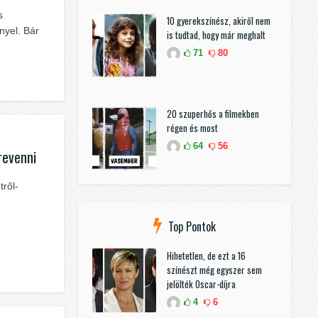
s
10 gyerekszínész, akiről nem
nyel. Bár
is tudtad, hogy már meghalt
71
80
20 szuperhős a filmekben
régen és most
64
56
revenni
tről-
Top Pontok
Hihetetlen, de ezt a 16
színészt még egyszer sem
jelölték Oscar-díjra
4
6