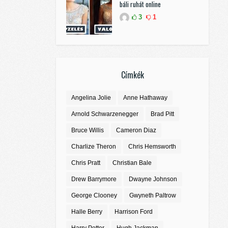
báli ruhát online
3
1
Címkék
Angelina Jolie
Anne Hathaway
Arnold Schwarzenegger
Brad Pitt
Bruce Willis
Cameron Diaz
Charlize Theron
Chris Hemsworth
Chris Pratt
Christian Bale
Drew Barrymore
Dwayne Johnson
George Clooney
Gwyneth Paltrow
Halle Berry
Harrison Ford