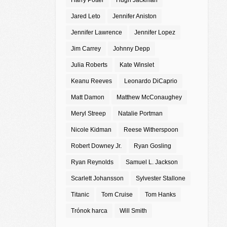
Harry Potter
Hugh Jackman
Jared Leto
Jennifer Aniston
Jennifer Lawrence
Jennifer Lopez
Jim Carrey
Johnny Depp
Julia Roberts
Kate Winslet
Keanu Reeves
Leonardo DiCaprio
Matt Damon
Matthew McConaughey
Meryl Streep
Natalie Portman
Nicole Kidman
Reese Witherspoon
Robert Downey Jr.
Ryan Gosling
Ryan Reynolds
Samuel L. Jackson
Scarlett Johansson
Sylvester Stallone
Titanic
Tom Cruise
Tom Hanks
Trónok harca
Will Smith