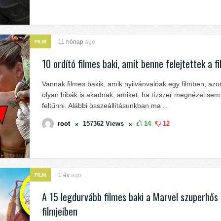
11 hónap
ago
FILM
10 ordító filmes baki, amit benne felejtettek a f
Vannak filmes bakik, amik nyilvánvalóak egy filmben, az
olyan hibák is akadnak, amiket, ha tízszer megnézel sem
feltűnni. Alábbi összeállításunkban ma ..
root
157362
Views
14
12
1 év
ago
FILM
A 15 legdurvább filmes baki a Marvel szuperhős
filmjeiben