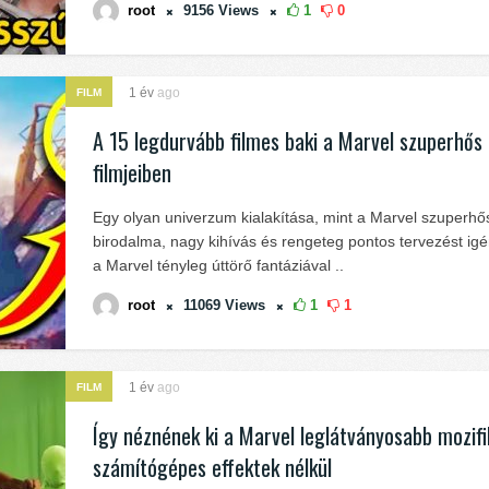
root
9156
Views
1
0
1 év
ago
FILM
A 15 legdurvább filmes baki a Marvel szuperhős
filmjeiben
Egy olyan univerzum kialakítása, mint a Marvel szuperhő
birodalma, nagy kihívás és rengeteg pontos tervezést igé
a Marvel tényleg úttörő fantáziával ..
root
11069
Views
1
1
1 év
ago
FILM
Így néznének ki a Marvel leglátványosabb mozifil
számítógépes effektek nélkül