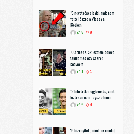
15 nevetséges baki, amit nem
vettél észre a Vissza a
jövőben
8
8
10 színész, aki extrém dolgot
tanult meg egy szerep
kedvéért
1
1
12 hihetetlen egybeesés, amit
biztosan nem fogsz elhinni
5
4
15 bizonyíték, miért ne rendelj