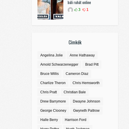
báli ruhát online
3
1
Címkék
Angelina Jolie
Anne Hathaway
Arnold Schwarzenegger
Brad Pitt
Bruce Willis
Cameron Diaz
Charlize Theron
Chris Hemsworth
Chris Pratt
Christian Bale
Drew Barrymore
Dwayne Johnson
George Clooney
Gwyneth Paltrow
Halle Berry
Harrison Ford