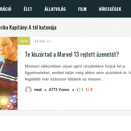
IRÁCIÓ
ÉLET
ÁLLATVILÁG
FILM
HÍRESSÉGEK
rika Kapitány: A tél katonája
14 óra
ago
FILM
Te kiszúrtad a Marvel 13 rejtett üzenetét?
Mostani cikkünkben olyan apró részletekre hívjuk fel a
figyelmeteket, amiket talán még akkor sem szúrtatok ki, 
legalább már százszor láttátok az összes ..
root
6773
Views
1
0