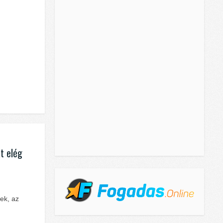
t elég
ek, az