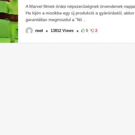
A Marvel filmek óriási népszerűségnek örvendenek napja
Ha kijön a mozikba egy új produkció a gyáróriástól, akkor
garantáltan megmozdul a "fél ..
root
13812
Views
0
2