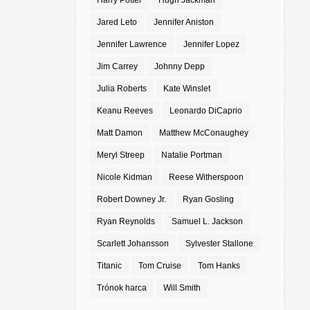
Harry Potter
Hugh Jackman
Jared Leto
Jennifer Aniston
Jennifer Lawrence
Jennifer Lopez
Jim Carrey
Johnny Depp
Julia Roberts
Kate Winslet
Keanu Reeves
Leonardo DiCaprio
Matt Damon
Matthew McConaughey
Meryl Streep
Natalie Portman
Nicole Kidman
Reese Witherspoon
Robert Downey Jr.
Ryan Gosling
Ryan Reynolds
Samuel L. Jackson
Scarlett Johansson
Sylvester Stallone
Titanic
Tom Cruise
Tom Hanks
Trónok harca
Will Smith