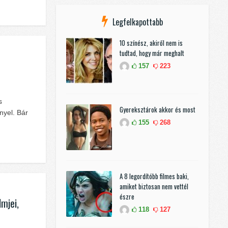
Legfelkapottabb
10 színész, akiről nem is
tudtad, hogy már meghalt
157
223
s
Gyereksztárok akkor és most
nyel. Bár
155
268
A 8 legordítóbb filmes baki,
amiket biztosan nem vettél
észre
mjei,
118
127