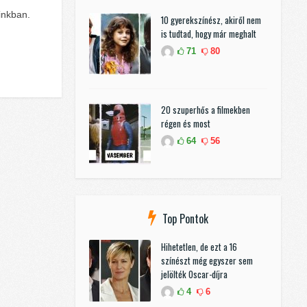
inkban.
10 gyerekszínész, akiről nem
is tudtad, hogy már meghalt
71
80
20 szuperhős a filmekben
régen és most
64
56
Top Pontok
Hihetetlen, de ezt a 16
színészt még egyszer sem
jelölték Oscar-díjra
4
6