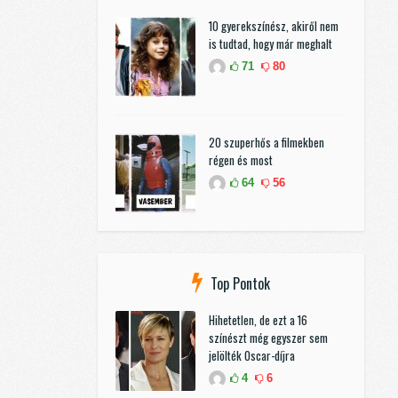
10 gyerekszínész, akiről nem
is tudtad, hogy már meghalt
71
80
20 szuperhős a filmekben
régen és most
64
56
Top Pontok
Hihetetlen, de ezt a 16
színészt még egyszer sem
jelölték Oscar-díjra
4
6