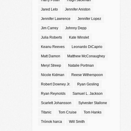
Harry Potter
Hugh Jackman
Jared Leto
Jennifer Aniston
Jennifer Lawrence
Jennifer Lopez
Jim Carrey
Johnny Depp
Julia Roberts
Kate Winslet
Keanu Reeves
Leonardo DiCaprio
Matt Damon
Matthew McConaughey
Meryl Streep
Natalie Portman
Nicole Kidman
Reese Witherspoon
Robert Downey Jr.
Ryan Gosling
Ryan Reynolds
Samuel L. Jackson
Scarlett Johansson
Sylvester Stallone
Titanic
Tom Cruise
Tom Hanks
Trónok harca
Will Smith