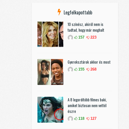
Legfelkapottabb
10 színész, akiről nem is
tudtad, hogy már meghalt
157
223
Gyereksztárok akkor és most
155
268
A 8 legordítóbb filmes baki,
amiket biztosan nem vettél
észre
118
127