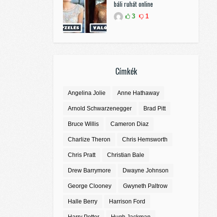
báli ruhát online
3
1
Címkék
Angelina Jolie
Anne Hathaway
Arnold Schwarzenegger
Brad Pitt
Bruce Willis
Cameron Diaz
Charlize Theron
Chris Hemsworth
Chris Pratt
Christian Bale
Drew Barrymore
Dwayne Johnson
George Clooney
Gwyneth Paltrow
Halle Berry
Harrison Ford