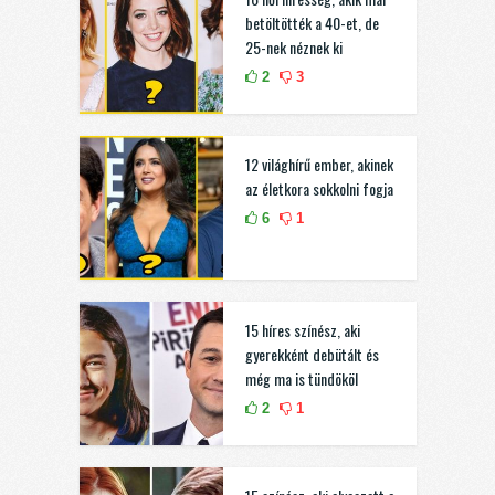
betöltötték a 40-et, de
25-nek néznek ki
2
3
12 világhírű ember, akinek
az életkora sokkolni fogja
6
1
15 híres színész, aki
gyerekként debütált és
még ma is tündököl
2
1