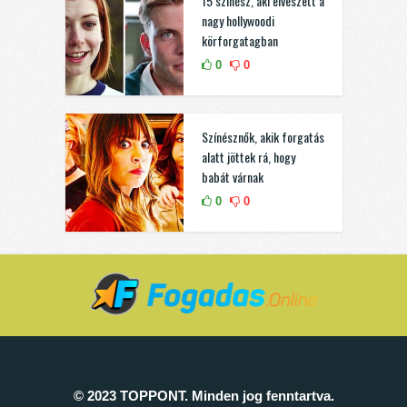
15 színész, aki elveszett a
nagy hollywoodi
körforgatagban
0
0
Színésznők, akik forgatás
alatt jöttek rá, hogy
babát várnak
0
0
© 2023 TOPPONT. Minden jog fenntartva.