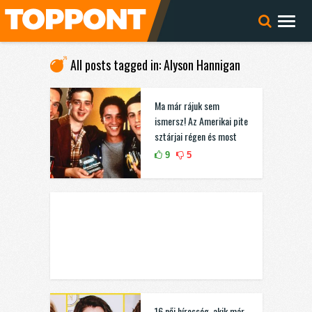
All posts tagged in: Alyson Hannigan
Ma már rájuk sem
ismersz! Az Amerikai pite
sztárjai régen és most
9
5
16 női híresség, akik már