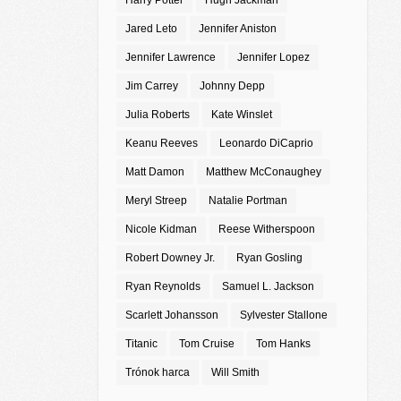
Harry Potter
Hugh Jackman
Jared Leto
Jennifer Aniston
Jennifer Lawrence
Jennifer Lopez
Jim Carrey
Johnny Depp
Julia Roberts
Kate Winslet
Keanu Reeves
Leonardo DiCaprio
Matt Damon
Matthew McConaughey
Meryl Streep
Natalie Portman
Nicole Kidman
Reese Witherspoon
Robert Downey Jr.
Ryan Gosling
Ryan Reynolds
Samuel L. Jackson
Scarlett Johansson
Sylvester Stallone
Titanic
Tom Cruise
Tom Hanks
Trónok harca
Will Smith