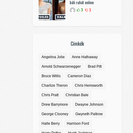
báli ruhát online
3
1
Címkék
Angelina Jolie
Anne Hathaway
Arnold Schwarzenegger
Brad Pitt
Bruce Willis
Cameron Diaz
Charlize Theron
Chris Hemsworth
Chris Pratt
Christian Bale
Drew Barrymore
Dwayne Johnson
George Clooney
Gwyneth Paltrow
Halle Berry
Harrison Ford