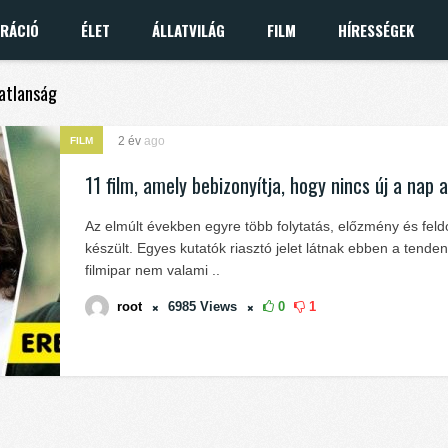
IRÁCIÓ
ÉLET
ÁLLATVILÁG
FILM
HÍRESSÉGEK
matlanság
2 év
ago
FILM
11 film, amely bebizonyítja, hogy nincs új a nap a
Az elmúlt években egyre több folytatás, előzmény és fel
készült. Egyes kutatók riasztó jelet látnak ebben a tende
filmipar nem valami ..
root
6985
Views
0
1