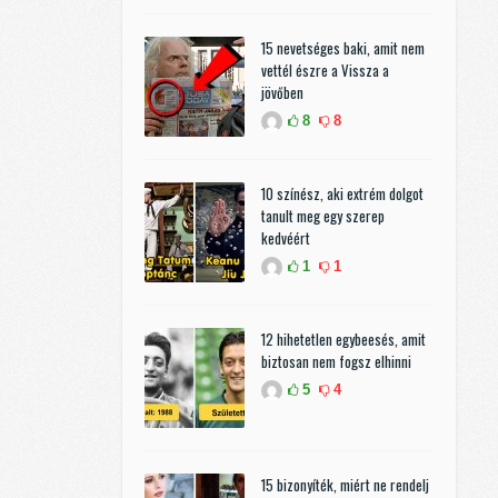
15 nevetséges baki, amit nem
vettél észre a Vissza a
jövőben
8
8
10 színész, aki extrém dolgot
tanult meg egy szerep
kedvéért
1
1
12 hihetetlen egybeesés, amit
biztosan nem fogsz elhinni
5
4
15 bizonyíték, miért ne rendelj