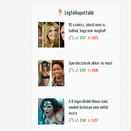
Legfelkapottabb
10 színész, akiről nem is
tudtad, hogy már meghalt
157
223
Gyereksztárok akkor és most
155
268
A 8 legordítóbb filmes baki,
amiket biztosan nem vettél
észre
118
127