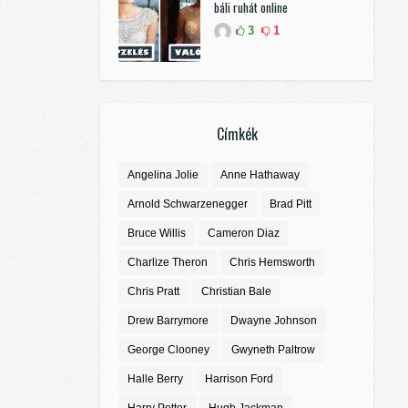
báli ruhát online
3
1
Címkék
Angelina Jolie
Anne Hathaway
Arnold Schwarzenegger
Brad Pitt
Bruce Willis
Cameron Diaz
Charlize Theron
Chris Hemsworth
Chris Pratt
Christian Bale
Drew Barrymore
Dwayne Johnson
George Clooney
Gwyneth Paltrow
Halle Berry
Harrison Ford