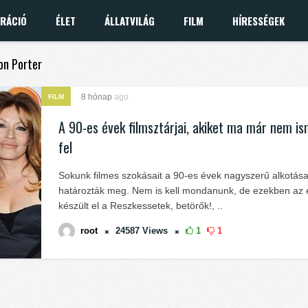
IRÁCIÓ
ÉLET
ÁLLATVILÁG
FILM
HÍRESSÉGEK
son Porter
8 hónap
ago
FILM
A 90-es évek filmsztárjai, akiket ma már nem is
fel
Sokunk filmes szokásait a 90-es évek nagyszerű alkotása
határozták meg. Nem is kell mondanunk, de ezekben az
készült el a Reszkessetek, betörők!, ..
root
24587
Views
1
1