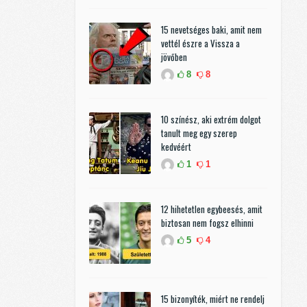
15 nevetséges baki, amit nem
vettél észre a Vissza a
jövőben
8
8
10 színész, aki extrém dolgot
tanult meg egy szerep
kedvéért
1
1
12 hihetetlen egybeesés, amit
biztosan nem fogsz elhinni
5
4
15 bizonyíték, miért ne rendelj