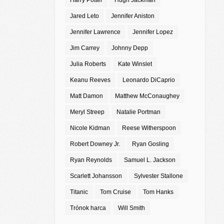
Harry Potter
Hugh Jackman
Jared Leto
Jennifer Aniston
Jennifer Lawrence
Jennifer Lopez
Jim Carrey
Johnny Depp
Julia Roberts
Kate Winslet
Keanu Reeves
Leonardo DiCaprio
Matt Damon
Matthew McConaughey
Meryl Streep
Natalie Portman
Nicole Kidman
Reese Witherspoon
Robert Downey Jr.
Ryan Gosling
Ryan Reynolds
Samuel L. Jackson
Scarlett Johansson
Sylvester Stallone
Titanic
Tom Cruise
Tom Hanks
Trónok harca
Will Smith