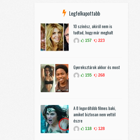
Legfelkapottabb
10 színész, akiről nem is
tudtad, hogy már meghalt
157
223
Gyereksztárok akkor és most
155
268
A 8 legordítóbb filmes baki,
amiket biztosan nem vettél
észre
118
128