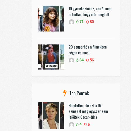
10 gyerekszínész, akiről nem
is tudtad, hogy már meghalt
71
80
20 szuperhős a filmekben
régen és most
64
56
Top Pontok
Hihetetlen, de ezt a 16
színészt még egyszer sem
jelölték Oscar-díjra
4
6