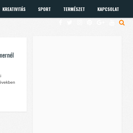
KREATIVITÁS
SPORT
TERMÉSZET
KAPCSOLAT
mernél
i
 években