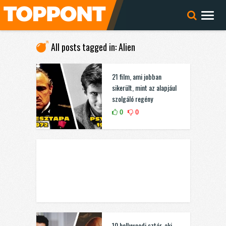
All posts tagged in: Alien
21 film, ami jobban
sikerült, mint az alapjául
szolgáló regény
0
0
10 hollywoodi sztár, aki