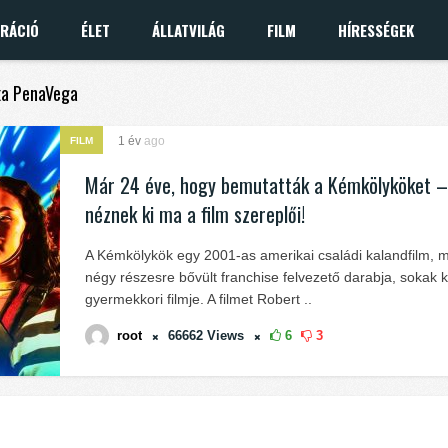
IRÁCIÓ
ÉLET
ÁLLATVILÁG
FILM
HÍRESSÉGEK
exa PenaVega
1 év
ago
FILM
Már 24 éve, hogy bemutatták a Kémkölyköket –
néznek ki ma a film szereplői!
A Kémkölykök egy 2001-as amerikai családi kalandfilm, 
négy részesre bővült franchise felvezető darabja, sokak
gyermekkori filmje. A filmet Robert ..
root
66662
Views
6
3