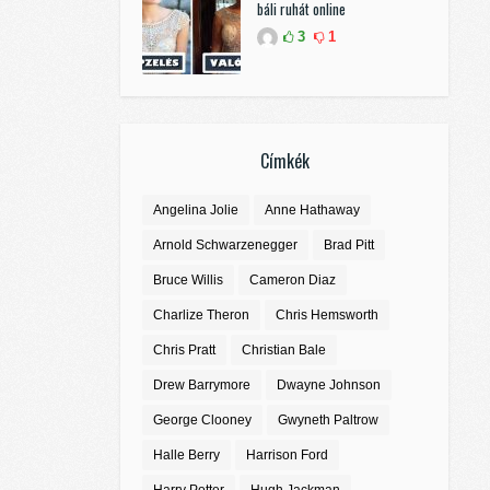
báli ruhát online
3
1
Címkék
Angelina Jolie
Anne Hathaway
Arnold Schwarzenegger
Brad Pitt
Bruce Willis
Cameron Diaz
Charlize Theron
Chris Hemsworth
Chris Pratt
Christian Bale
Drew Barrymore
Dwayne Johnson
George Clooney
Gwyneth Paltrow
Halle Berry
Harrison Ford