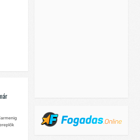
már
 Carmenig
ereplők