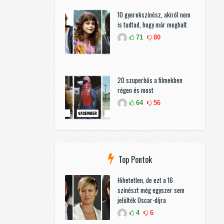
10 gyerekszínész, akiről nem
is tudtad, hogy már meghalt
71
80
20 szuperhős a filmekben
régen és most
64
56
Top Pontok
Hihetetlen, de ezt a 16
színészt még egyszer sem
jelölték Oscar-díjra
4
6