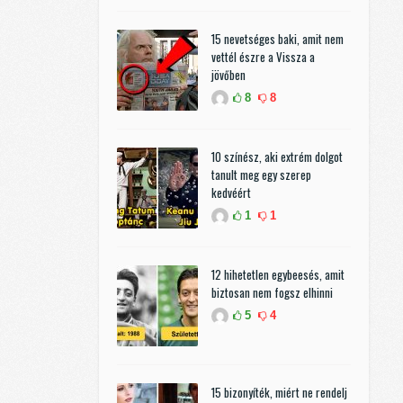
15 nevetséges baki, amit nem
vettél észre a Vissza a
jövőben
8
8
10 színész, aki extrém dolgot
tanult meg egy szerep
kedvéért
1
1
12 hihetetlen egybeesés, amit
biztosan nem fogsz elhinni
5
4
15 bizonyíték, miért ne rendelj