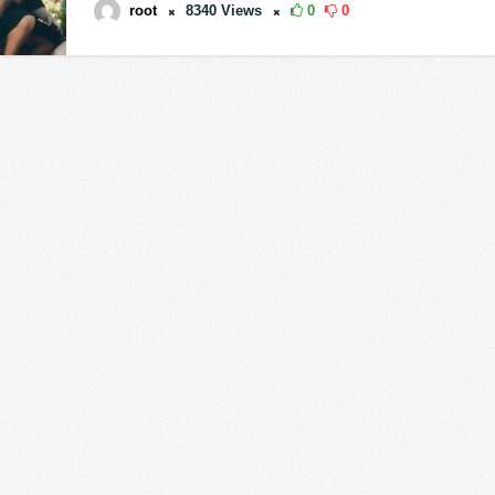
root
8340
Views
0
0