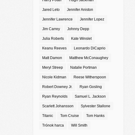
Harry Potter
Hugh Jackman
Jared Leto
Jennifer Aniston
Jennifer Lawrence
Jennifer Lopez
Jim Carrey
Johnny Depp
Julia Roberts
Kate Winslet
Keanu Reeves
Leonardo DiCaprio
Matt Damon
Matthew McConaughey
Meryl Streep
Natalie Portman
Nicole Kidman
Reese Witherspoon
Robert Downey Jr.
Ryan Gosling
Ryan Reynolds
Samuel L. Jackson
Scarlett Johansson
Sylvester Stallone
Titanic
Tom Cruise
Tom Hanks
Trónok harca
Will Smith