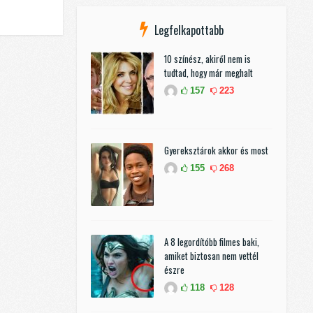
Legfelkapottabb
10 színész, akiről nem is
tudtad, hogy már meghalt
157
223
Gyereksztárok akkor és most
155
268
A 8 legordítóbb filmes baki,
amiket biztosan nem vettél
észre
118
128