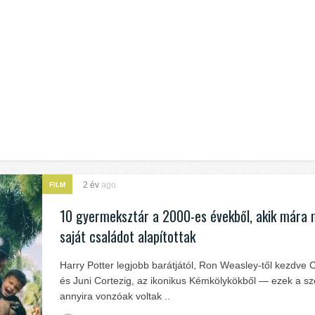
2 év
ago
FILM
10 gyermeksztár a 2000-es évekből, akik mára 
saját családot alapítottak
Harry Potter legjobb barátjától, Ron Weasley-től kezdve
és Juni Cortezig, az ikonikus Kémkölykökből — ezek a sz
annyira vonzóak voltak ..