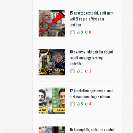
15 nevetséges baki, amit nem
vettél észre a Vissza a
jövőben
8
8
10 színész, aki extrém dolgot
tanult meg egy szerep
kedvéért
1
1
12 hihetetlen egybeesés, amit
biztosan nem fogsz elhinni
5
4
15 bizonyíték, miért ne rendelj