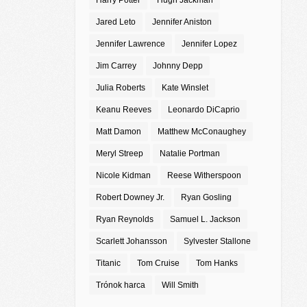
Harry Potter
Hugh Jackman
Jared Leto
Jennifer Aniston
Jennifer Lawrence
Jennifer Lopez
Jim Carrey
Johnny Depp
Julia Roberts
Kate Winslet
Keanu Reeves
Leonardo DiCaprio
Matt Damon
Matthew McConaughey
Meryl Streep
Natalie Portman
Nicole Kidman
Reese Witherspoon
Robert Downey Jr.
Ryan Gosling
Ryan Reynolds
Samuel L. Jackson
Scarlett Johansson
Sylvester Stallone
Titanic
Tom Cruise
Tom Hanks
Trónok harca
Will Smith