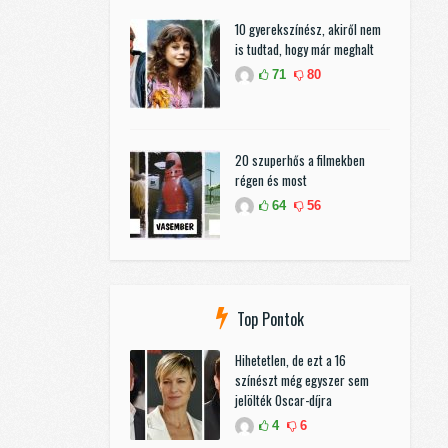
10 gyerekszínész, akiről nem
is tudtad, hogy már meghalt
71
80
20 szuperhős a filmekben
régen és most
64
56
Top Pontok
Hihetetlen, de ezt a 16
színészt még egyszer sem
jelölték Oscar-díjra
4
6