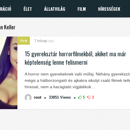
IRÁCIÓ
ÉLET
ÁLLATVILÁG
FILM
HÍRESSÉGEK
an Keller
7 hónap
ago
FILM
15 gyereksztár horrorfilmekből, akiket ma már
képtelenség lenne felismerni
A horror nem gyerekeknek való műfaj. Néhány gyerekszí
mégis a hátborzongató és ajkakra sikolyt csaló filmek tett
híressé, nem a kacagtató vígjátékok ..
root
33851
Views
5
3