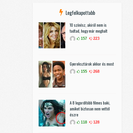
Legfelkapottabb
10 színész, akiről nem is
tudtad, hogy már meghalt
157
223
Gyereksztárok akkor és most
155
268
A 8 legordítóbb filmes baki,
amiket biztosan nem vettél
észre
118
128