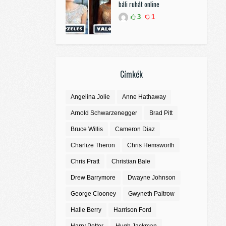
báli ruhát online
3
1
Címkék
Angelina Jolie
Anne Hathaway
Arnold Schwarzenegger
Brad Pitt
Bruce Willis
Cameron Diaz
Charlize Theron
Chris Hemsworth
Chris Pratt
Christian Bale
Drew Barrymore
Dwayne Johnson
George Clooney
Gwyneth Paltrow
Halle Berry
Harrison Ford