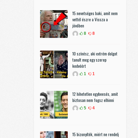
15 nevetséges baki, amit nem
vettél észre a Vissza a
jövőben
8
8
10 színész, aki extrém dolgot
tanult meg egy szerep
kedvéért
1
1
12 hihetetlen egybeesés, amit
biztosan nem fogsz elhinni
5
4
15 bizonyíték, miért ne rendelj