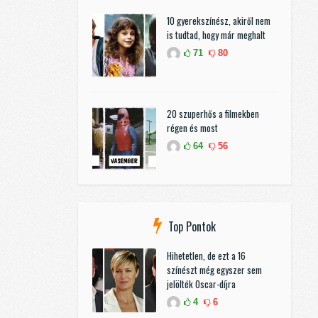
10 gyerekszínész, akiről nem
is tudtad, hogy már meghalt
71
80
20 szuperhős a filmekben
régen és most
64
56
Top Pontok
Hihetetlen, de ezt a 16
színészt még egyszer sem
jelölték Oscar-díjra
4
6