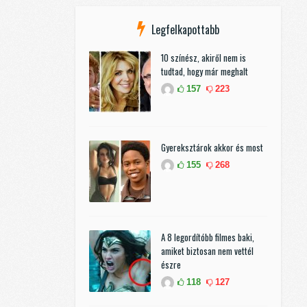
Legfelkapottabb
10 színész, akiről nem is
tudtad, hogy már meghalt
157
223
Gyereksztárok akkor és most
155
268
A 8 legordítóbb filmes baki,
amiket biztosan nem vettél
észre
118
127