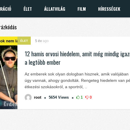
IRÁCIÓ
ÉLET
ÁLLATVILÁG
FILM
HÍRESSÉGEK
yrázkódás
5 év
ago
ÉLET
12 hamis orvosi hiedelem, amit még mindig igaz
a legtöbb ember
Az emberek sok olyan dologban hisznek, amik valójában
úgy vannak, ahogy gondolták. Rengeteg hiedelem van pé
étkezési szokásokról, a sportról, ..
root
5654
Views
1
0