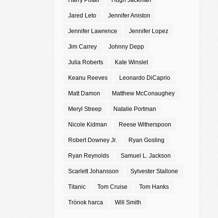
Harry Potter
Hugh Jackman
Jared Leto
Jennifer Aniston
Jennifer Lawrence
Jennifer Lopez
Jim Carrey
Johnny Depp
Julia Roberts
Kate Winslet
Keanu Reeves
Leonardo DiCaprio
Matt Damon
Matthew McConaughey
Meryl Streep
Natalie Portman
Nicole Kidman
Reese Witherspoon
Robert Downey Jr.
Ryan Gosling
Ryan Reynolds
Samuel L. Jackson
Scarlett Johansson
Sylvester Stallone
Titanic
Tom Cruise
Tom Hanks
Trónok harca
Will Smith