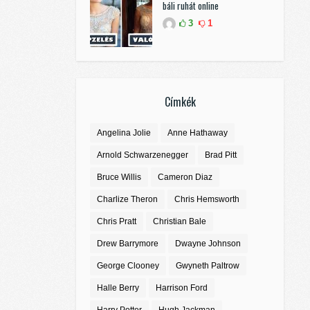
báli ruhát online
3
1
Címkék
Angelina Jolie
Anne Hathaway
Arnold Schwarzenegger
Brad Pitt
Bruce Willis
Cameron Diaz
Charlize Theron
Chris Hemsworth
Chris Pratt
Christian Bale
Drew Barrymore
Dwayne Johnson
George Clooney
Gwyneth Paltrow
Halle Berry
Harrison Ford