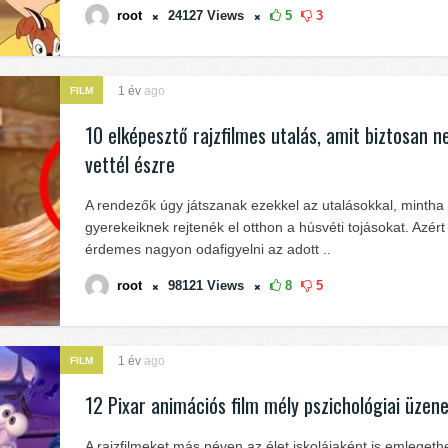
root
24127
Views
5
3
1 év
ago
FILM
10 elképesztő rajzfilmes utalás, amit biztosan 
vettél észre
A rendezők úgy játszanak ezekkel az utalásokkal, mintha
gyerekeiknek rejtenék el otthon a húsvéti tojásokat. Azért 
érdemes nagyon odafigyelni az adott ..
root
98121
Views
8
5
1 év
ago
FILM
12 Pixar animációs film mély pszichológiai üzene
A rajzfilmeket más néven az élet iskolájaként is emlegeth