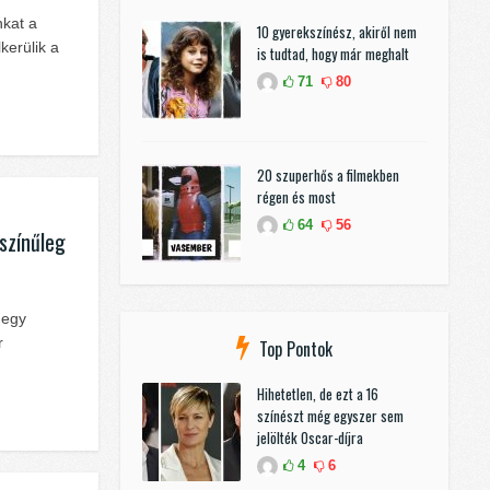
kat a
10 gyerekszínész, akiről nem
kerülik a
is tudtad, hogy már meghalt
71
80
20 szuperhős a filmekben
régen és most
64
56
színűleg
-egy
r
Top Pontok
Hihetetlen, de ezt a 16
színészt még egyszer sem
jelölték Oscar-díjra
4
6