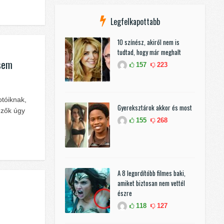
Legfelkapottabb
10 színész, akiről nem is
tudtad, hogy már meghalt
 sem
157
223
tóiknak,
Gyereksztárok akkor és most
ezők úgy
155
268
A 8 legordítóbb filmes baki,
amiket biztosan nem vettél
észre
118
127