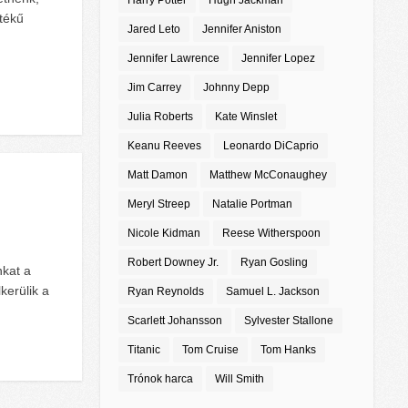
Harry Potter
Hugh Jackman
rtékű
Jared Leto
Jennifer Aniston
Jennifer Lawrence
Jennifer Lopez
Jim Carrey
Johnny Depp
Julia Roberts
Kate Winslet
Keanu Reeves
Leonardo DiCaprio
Matt Damon
Matthew McConaughey
Meryl Streep
Natalie Portman
Nicole Kidman
Reese Witherspoon
Robert Downey Jr.
Ryan Gosling
kat a
kerülik a
Ryan Reynolds
Samuel L. Jackson
Scarlett Johansson
Sylvester Stallone
Titanic
Tom Cruise
Tom Hanks
Trónok harca
Will Smith