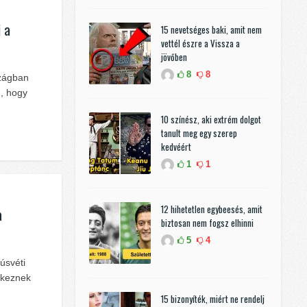
i a
15 nevetséges baki, amit nem
vettél észre a Vissza a
jövőben
8
8
szágban
n, hogy
10 színész, aki extrém dolgot
tanult meg egy szerep
kedvéért
1
1
12 hihetetlen egybeesés, amit
a
biztosan nem fogsz elhinni
5
4
úsvéti
yekeznek
15 bizonyíték, miért ne rendelj