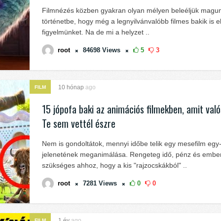
Filmnézés közben gyakran olyan mélyen beleéljük magun
történetbe, hogy még a legnyilvánvalóbb filmes bakik is el
figyelmünket. Na de mi a helyzet ..
root
84698
Views
5
3
10 hónap
ago
FILM
15 jópofa baki az animációs filmekben, amit való
Te sem vettél észre
Nem is gondoltátok, mennyi időbe telik egy mesefilm egy
jelenetének meganimálása. Rengeteg idő, pénz és embe
szükséges ahhoz, hogy a kis "rajzocskákból" ..
root
7281
Views
0
0
1 év
ago
FILM