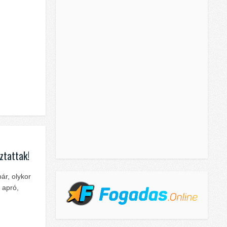
ztattak!
ár, olykor
 apró,