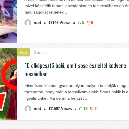
mivel készítőik fontos igazságokat és felbecsülhetetlen é
tanulságokat rejtenek ..
root
17146
Views
5
6
2 év
ago
FILM
10 elképesztő baki, amit sose észleltél kedvenc
meséidben
Filmnézés közben gyakran olyan mélyen beleéljük magun
történetbe, hogy még a legnyilvánvalóbb filmes bakik is el
figyelmünket. Na de mi a helyzet ..
root
111597
Views
13
9