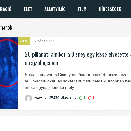
IRÁCIÓ
ÉLET
ÁLLATVILÁG
FILM
HÍRESSÉGEK
ymanók
2 hónap
ago
FILM
20 pillanat, amikor a Disney egy kissé elvetette 
a rajzfilmjeiben
Sokunk odavan a Disney és Pixar mesékért, hiszen ezek
fel, imádtuk őket, és sokat tanultunk belőlük. Azonban n
mese egyes jelenetei mély ..
root
25470
Views
1
1