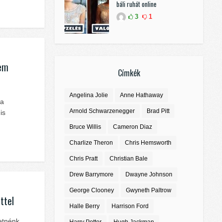
báli ruhát online
3
1
nem
Címkék
Angelina Jolie
Anne Hathaway
 a
Arnold Schwarzenegger
Brad Pitt
is
Bruce Willis
Cameron Diaz
Charlize Theron
Chris Hemsworth
Chris Pratt
Christian Bale
Drew Barrymore
Dwayne Johnson
George Clooney
Gwyneth Paltrow
ttel
Halle Berry
Harrison Ford
etnénk,