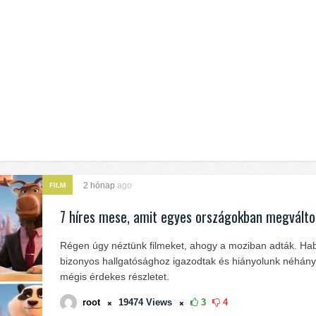
2 hónap
ago
FILM
7 híres mese, amit egyes országokban megválto
Régen úgy néztünk filmeket, ahogy a moziban adták. Hab
bizonyos hallgatósághoz igazodtak és hiányolunk néhány
mégis érdekes részletet.
root
19474
Views
3
4