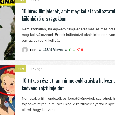
10 híres filmjelenet, amit meg kellett változtatn
különböző országokban
Nem szokatlan, ha egy-egy filmjelenetet más és más or
meg kell változtatni. Ennek különböző okaik lehetnek, va
egy az egybe ki kell vágni ..
root
13849
Views
1
0
1 év
ago
FILM
10 titkos részlet, ami új megvilágításba helyezi 
kedvenc rajzfilmjeidet
Nemcsak a filmrendezők és forgatókönyvírók szeretnek h
tojásokat rejteni a munkájukba. A rajzfilmek gyártói is ig
elérni, hogy kedvenc ..