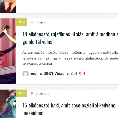
4 hónap
ago
FILM
18 elképesztő rajzfilmes utalás, amit álmodban
gondoltál volna
Az animációs mesék, köszönhetően a nagyon kreatív alko
telis-tele vannak másik mesékre való utalásokkal. A rend
játszanak ezekkel ..
root
28471
Views
4
4
8 hónap
ago
FILM
15 elképesztő baki, amit sose észleltél kedvenc
meséidben