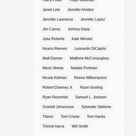
Harry Potter
Hugh Jackman
Jared Leto
Jennifer Aniston
Jennifer Lawrence
Jennifer Lopez
Jim Carrey
Johnny Depp
Julia Roberts
Kate Winslet
Keanu Reeves
Leonardo DiCaprio
Matt Damon
Matthew McConaughey
Meryl Streep
Natalie Portman
Nicole Kidman
Reese Witherspoon
Robert Downey Jr.
Ryan Gosling
Ryan Reynolds
Samuel L. Jackson
Scarlett Johansson
Sylvester Stallone
Titanic
Tom Cruise
Tom Hanks
Trónok harca
Will Smith