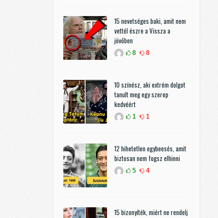
15 nevetséges baki, amit nem
vettél észre a Vissza a
jövőben
8
8
10 színész, aki extrém dolgot
tanult meg egy szerep
kedvéért
1
1
12 hihetetlen egybeesés, amit
biztosan nem fogsz elhinni
5
4
15 bizonyíték, miért ne rendelj