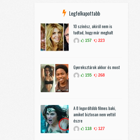
Legfelkapottabb
10 színész, akiről nem is
tudtad, hogy már meghalt
157
223
Gyereksztárok akkor és most
155
268
A 8 legordítóbb filmes baki,
amiket biztosan nem vettél
észre
118
127