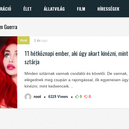
IRÁCIÓ
ÉLET
ÁLLATVILÁG
FILM
HÍRESSÉGEK
am Guerra
1 év
ago
FILM
11 hétköznapi ember, aki úgy akart kinézni, min
sztárja
Minden sztárnak vannak csodálói és követői. De vannak,
elégednek meg csupán a rajongással, ők egyenesen úgy
kinézni, mint kedvenceik. ..
root
6119
Views
0
0