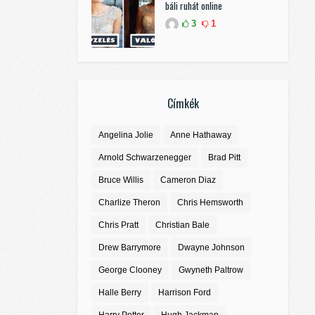
báli ruhát online
3
1
Címkék
Angelina Jolie
Anne Hathaway
Arnold Schwarzenegger
Brad Pitt
Bruce Willis
Cameron Diaz
Charlize Theron
Chris Hemsworth
Chris Pratt
Christian Bale
Drew Barrymore
Dwayne Johnson
George Clooney
Gwyneth Paltrow
Halle Berry
Harrison Ford