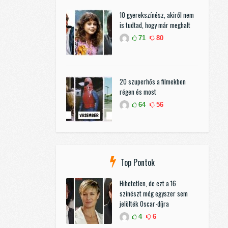
10 gyerekszínész, akiről nem
is tudtad, hogy már meghalt
71
80
20 szuperhős a filmekben
régen és most
64
56
Top Pontok
Hihetetlen, de ezt a 16
színészt még egyszer sem
jelölték Oscar-díjra
4
6