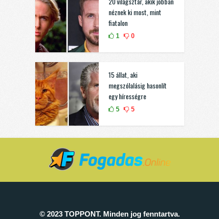
20 világsztár, akik jobban
néznek ki most, mint
fiatalon
1
0
15 állat, aki
megszólalásig hasonlít
egy hírességre
5
5
© 2023 TOPPONT. Minden jog fenntartva.