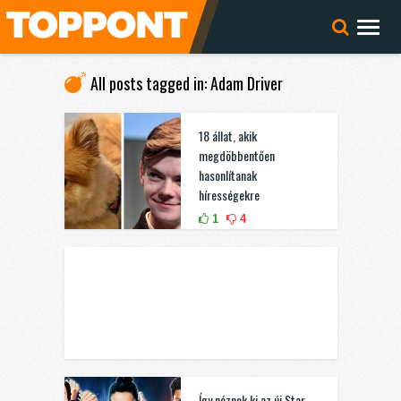
All posts tagged in: Adam Driver
18 állat, akik
megdöbbentően
hasonlítanak
hírességekre
1
4
Így néznek ki az új Star