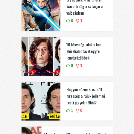
Wars-trilógia sztárjai a
valóságban
6
1
16 híresség, akik a kor
előrehaladtával egyre
lenyűgözőbbek
0
1
Hogyan nézne ki ez a 11
híresség a rájuk jellemző
testi jegyek nélkül?
1
0