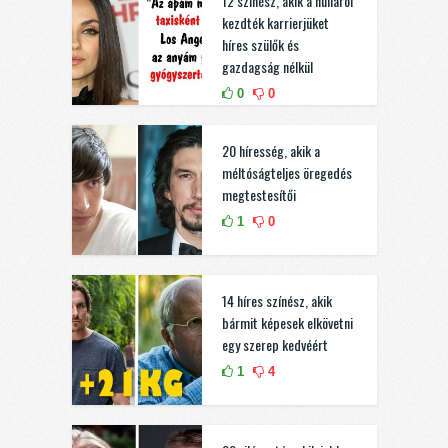
12 színész, akik a nulláról
kezdték karrierjüket
híres szülők és
gazdagság nélkül
0
0
20 híresség, akik a
méltóságteljes öregedés
megtestesítői
1
0
14 híres színész, akik
bármit képesek elkövetni
egy szerep kedvéért
1
4