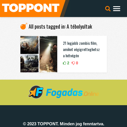
All posts tagged in: A tébolyultak
21 legjobb zombis film,
amiket végigretteghetsz
a hétvégén
2
0
© 2023 TOPPONT. Minden jog fenntartva.