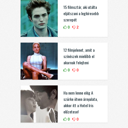
15 filmsztár, aki utálta
eljátszani a leghíresebb
szerepét
0
2
12 filmjelenet, amit a
színészek mielőbb el
akarnak felejteni
0
0
Ha nem lenne elég A
szürke ötven árnyalata,
akkor itt a Hotel Iris
előzetese!
0
0