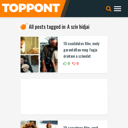
All posts tagged in: A szív hídjai
10 csodálatos film, mely
garantáltan meg fogja
érinteni a szívedet
0
0
10 szerelmes film, amit