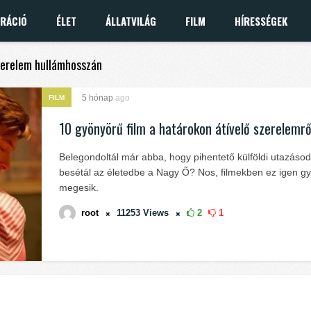
IRÁCIÓ
ÉLET
ÁLLATVILÁG
FILM
HÍRESSÉGEK
szerelem hullámhosszán
5 hónap
ago
FILM
10 gyönyörű film a határokon átívelő szerelemrő
Belegondoltál már abba, hogy pihentető külföldi utazáso
besétál az életedbe a Nagy Ő? Nos, filmekben ez igen g
megesik.
root
11253
Views
2
1