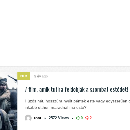
9 év
ago
FILM
7 film, amik tutira feldobják a szombat estédet!
Húzós hét, hosszúra nyúlt péntek este vagy egyszerűen 
inkább otthon maradnál ma este?
root
2572
Views
0
2