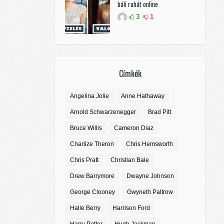
báli ruhát online
3
1
Címkék
Angelina Jolie
Anne Hathaway
Arnold Schwarzenegger
Brad Pitt
Bruce Willis
Cameron Diaz
Charlize Theron
Chris Hemsworth
Chris Pratt
Christian Bale
Drew Barrymore
Dwayne Johnson
George Clooney
Gwyneth Paltrow
Halle Berry
Harrison Ford