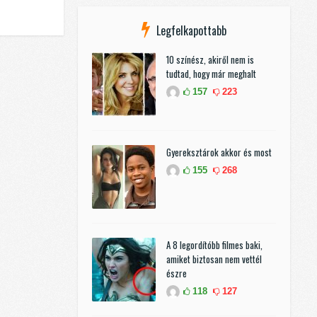
Legfelkapottabb
10 színész, akiről nem is
tudtad, hogy már meghalt
157
223
Gyereksztárok akkor és most
155
268
A 8 legordítóbb filmes baki,
amiket biztosan nem vettél
észre
118
127