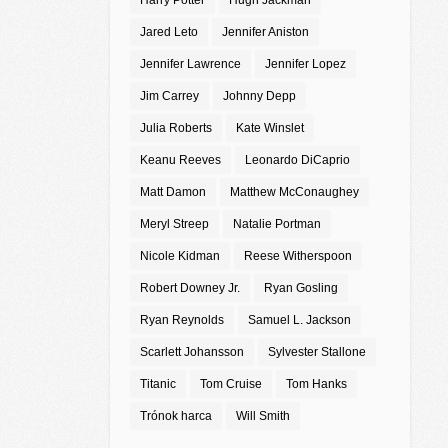
Harry Potter
Hugh Jackman
Jared Leto
Jennifer Aniston
Jennifer Lawrence
Jennifer Lopez
Jim Carrey
Johnny Depp
Julia Roberts
Kate Winslet
Keanu Reeves
Leonardo DiCaprio
Matt Damon
Matthew McConaughey
Meryl Streep
Natalie Portman
Nicole Kidman
Reese Witherspoon
Robert Downey Jr.
Ryan Gosling
Ryan Reynolds
Samuel L. Jackson
Scarlett Johansson
Sylvester Stallone
Titanic
Tom Cruise
Tom Hanks
Trónok harca
Will Smith