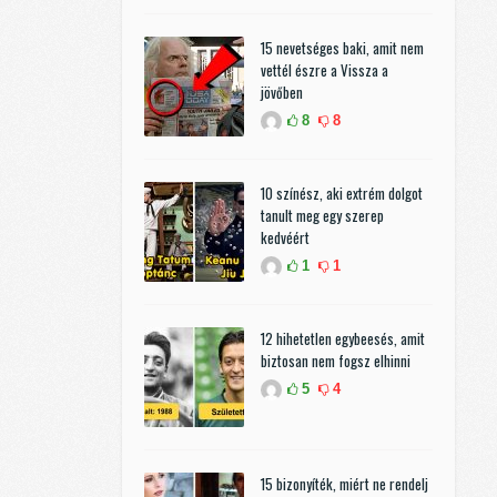
15 nevetséges baki, amit nem
vettél észre a Vissza a
jövőben
8
8
10 színész, aki extrém dolgot
tanult meg egy szerep
kedvéért
1
1
12 hihetetlen egybeesés, amit
biztosan nem fogsz elhinni
5
4
15 bizonyíték, miért ne rendelj