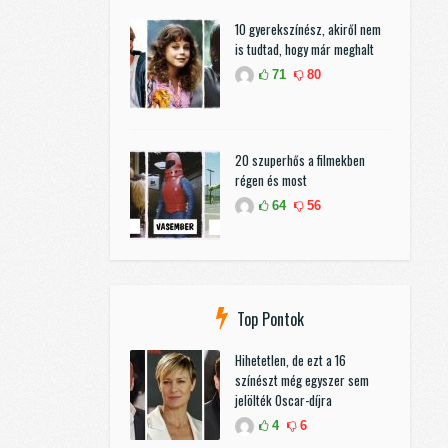
10 gyerekszínész, akiről nem
is tudtad, hogy már meghalt
71
80
20 szuperhős a filmekben
régen és most
64
56
Top Pontok
Hihetetlen, de ezt a 16
színészt még egyszer sem
jelölték Oscar-díjra
4
6