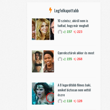
Legfelkapottabb
10 színész, akiről nem is
tudtad, hogy már meghalt
157
223
Gyereksztárok akkor és most
155
268
A 8 legordítóbb filmes baki,
amiket biztosan nem vettél
észre
118
128