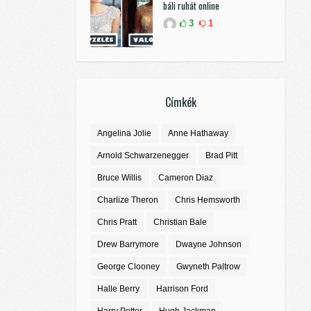
báli ruhát online
3
1
Címkék
Angelina Jolie
Anne Hathaway
Arnold Schwarzenegger
Brad Pitt
Bruce Willis
Cameron Diaz
Charlize Theron
Chris Hemsworth
Chris Pratt
Christian Bale
Drew Barrymore
Dwayne Johnson
George Clooney
Gwyneth Paltrow
Halle Berry
Harrison Ford