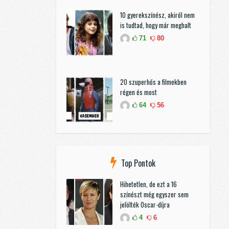
10 gyerekszínész, akiről nem
is tudtad, hogy már meghalt
71
80
20 szuperhős a filmekben
régen és most
64
56
Top Pontok
Hihetetlen, de ezt a 16
színészt még egyszer sem
jelölték Oscar-díjra
4
6