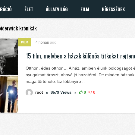
IRÁCIÓ
ÉLET
ÁLLATVILÁG
FILM
HÍRESSÉGEK
Spiderwick krónikák
4 hónap
ago
FILM
15 film, melyben a házak különös titkokat rejten
Otthon, édes otthon… A ház, amiben élünk boldogságot 
nyugalmat áraszt, ahová jó hazatérni. De minden házna
maga története. Ez többnyire ..
root
8679
Views
0
0