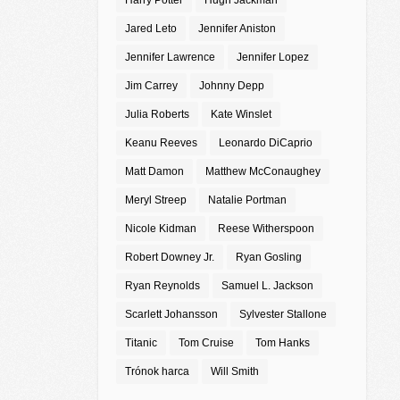
Harry Potter
Hugh Jackman
Jared Leto
Jennifer Aniston
Jennifer Lawrence
Jennifer Lopez
Jim Carrey
Johnny Depp
Julia Roberts
Kate Winslet
Keanu Reeves
Leonardo DiCaprio
Matt Damon
Matthew McConaughey
Meryl Streep
Natalie Portman
Nicole Kidman
Reese Witherspoon
Robert Downey Jr.
Ryan Gosling
Ryan Reynolds
Samuel L. Jackson
Scarlett Johansson
Sylvester Stallone
Titanic
Tom Cruise
Tom Hanks
Trónok harca
Will Smith