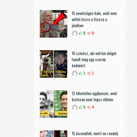
15 nevetséges baki, amit nem
vettél észre a Vissza a
jövőben
8
8
10 színész, aki extrém dolgot
tanult meg egy szerep
kedvéért
1
1
12 hihetetlen egybeesés, amit
biztosan nem fogsz elhinni
5
4
15 bizonyíték, miért ne rendelj