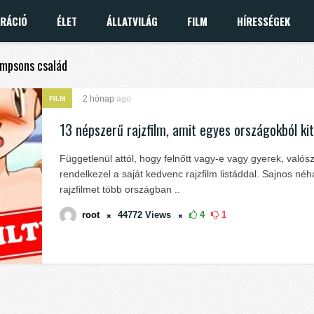
IRÁCIÓ
ÉLET
ÁLLATVILÁG
FILM
HÍRESSÉGEK
Simpsons család
2 hónap
ago
FILM
13 népszerű rajzfilm, amit egyes országokból kit
Függetlenül attól, hogy felnőtt vagy-e vagy gyerek, valós
rendelkezel a saját kedvenc rajzfilm listáddal. Sajnos né
rajzfilmet több országban ..
root
44772
Views
4
1