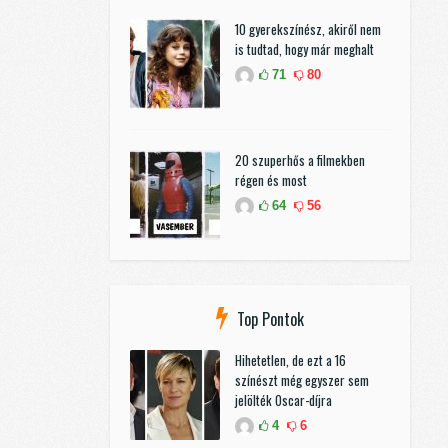
10 gyerekszínész, akiről nem
is tudtad, hogy már meghalt
71
80
20 szuperhős a filmekben
régen és most
64
56
Top Pontok
Hihetetlen, de ezt a 16
színészt még egyszer sem
jelölték Oscar-díjra
4
6