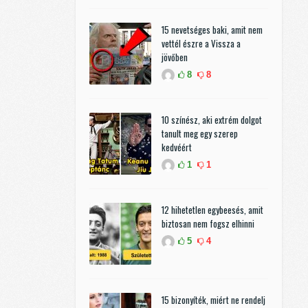
15 nevetséges baki, amit nem
vettél észre a Vissza a
jövőben
8
8
10 színész, aki extrém dolgot
tanult meg egy szerep
kedvéért
1
1
12 hihetetlen egybeesés, amit
biztosan nem fogsz elhinni
5
4
15 bizonyíték, miért ne rendelj