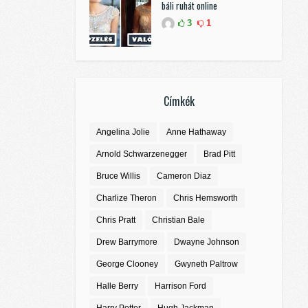
báli ruhát online
3
1
Címkék
Angelina Jolie
Anne Hathaway
Arnold Schwarzenegger
Brad Pitt
Bruce Willis
Cameron Diaz
Charlize Theron
Chris Hemsworth
Chris Pratt
Christian Bale
Drew Barrymore
Dwayne Johnson
George Clooney
Gwyneth Paltrow
Halle Berry
Harrison Ford