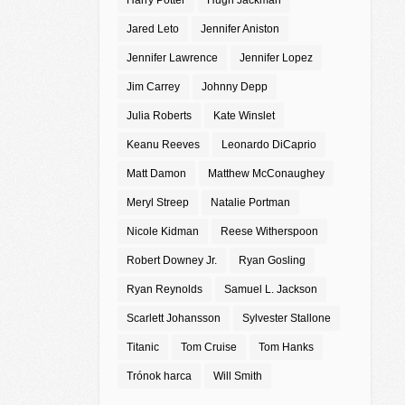
Harry Potter
Hugh Jackman
Jared Leto
Jennifer Aniston
Jennifer Lawrence
Jennifer Lopez
Jim Carrey
Johnny Depp
Julia Roberts
Kate Winslet
Keanu Reeves
Leonardo DiCaprio
Matt Damon
Matthew McConaughey
Meryl Streep
Natalie Portman
Nicole Kidman
Reese Witherspoon
Robert Downey Jr.
Ryan Gosling
Ryan Reynolds
Samuel L. Jackson
Scarlett Johansson
Sylvester Stallone
Titanic
Tom Cruise
Tom Hanks
Trónok harca
Will Smith