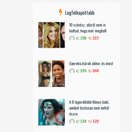
Legfelkapottabb
10 színész, akiről nem is
tudtad, hogy már meghalt
158
223
Gyereksztárok akkor és most
155
268
A 8 legordítóbb filmes baki,
amiket biztosan nem vettél
észre
118
128