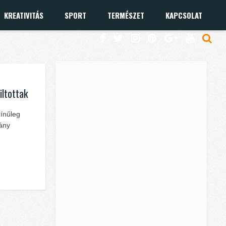
KREATIVITÁS
SPORT
TERMÉSZET
KAPCSOLAT
iltottak
zínűleg
hány