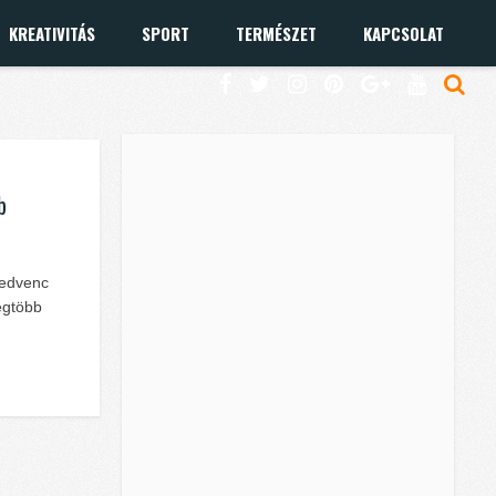
KREATIVITÁS
SPORT
TERMÉSZET
KAPCSOLAT
b
kedvenc
egtöbb