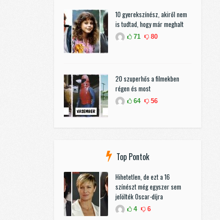
10 gyerekszínész, akiről nem
is tudtad, hogy már meghalt
71
80
20 szuperhős a filmekben
régen és most
64
56
Top Pontok
Hihetetlen, de ezt a 16
színészt még egyszer sem
jelölték Oscar-díjra
4
6