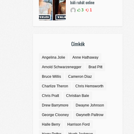
báli ruhát online
3
1
Címkék
Angelina Jolie
Anne Hathaway
Arnold Schwarzenegger
Brad Pitt
Bruce Willis
Cameron Diaz
Charlize Theron
Chris Hemsworth
Chris Pratt
Christian Bale
Drew Barrymore
Dwayne Johnson
George Clooney
Gwyneth Paltrow
Halle Berry
Harrison Ford