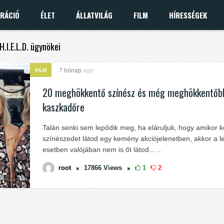
IRÁCIÓ
ÉLET
ÁLLATVILÁG
FILM
HÍRESSÉGEK
H.I.E.L.D. ügynökei
7 hónap
ago
FILM
20 meghökkentő színész és még meghökkentőb
kaszkadőre
Talán senki sem lepődik meg, ha eláruljuk, hogy amikor 
színészedet látod egy kemény akciójelenetben, akkor a l
esetben valójában nem is őt látod... ..
root
17866
Views
1
2