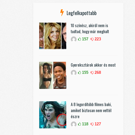
Legfelkapottabb
10 színész, akiről nem is
tudtad, hogy már meghalt
157
223
Gyereksztárok akkor és most
155
268
A 8 legordítóbb filmes baki,
amiket biztosan nem vettél
észre
118
127