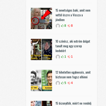
15 nevetséges baki, amit nem
vettél észre a Vissza a
jövőben
8
8
10 színész, aki extrém dolgot
tanult meg egy szerep
kedvéért
1
1
12 hihetetlen egybeesés, amit
biztosan nem fogsz elhinni
5
4
15 bizonyíték, miért ne rendelj