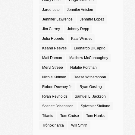
Harry Potter
Hugh Jackman
Jared Leto
Jennifer Aniston
Jennifer Lawrence
Jennifer Lopez
Jim Carrey
Johnny Depp
Julia Roberts
Kate Winslet
Keanu Reeves
Leonardo DiCaprio
Matt Damon
Matthew McConaughey
Meryl Streep
Natalie Portman
Nicole Kidman
Reese Witherspoon
Robert Downey Jr.
Ryan Gosling
Ryan Reynolds
Samuel L. Jackson
Scarlett Johansson
Sylvester Stallone
Titanic
Tom Cruise
Tom Hanks
Trónok harca
Will Smith