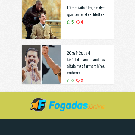
10 motiváló film, amelyet
igaz történetek ihlettek
5
4
20 színész, aki
kísértetiesen hasonlít az
általa megformált híres
emberre
0
2