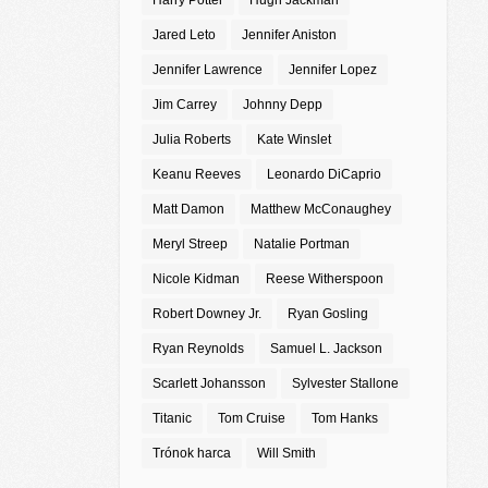
Harry Potter
Hugh Jackman
Jared Leto
Jennifer Aniston
Jennifer Lawrence
Jennifer Lopez
Jim Carrey
Johnny Depp
Julia Roberts
Kate Winslet
Keanu Reeves
Leonardo DiCaprio
Matt Damon
Matthew McConaughey
Meryl Streep
Natalie Portman
Nicole Kidman
Reese Witherspoon
Robert Downey Jr.
Ryan Gosling
Ryan Reynolds
Samuel L. Jackson
Scarlett Johansson
Sylvester Stallone
Titanic
Tom Cruise
Tom Hanks
Trónok harca
Will Smith