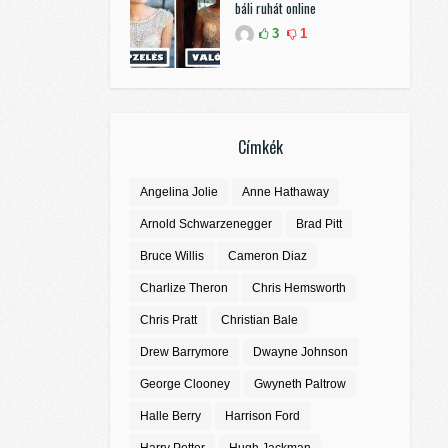
báli ruhát online
3
1
Címkék
Angelina Jolie
Anne Hathaway
Arnold Schwarzenegger
Brad Pitt
Bruce Willis
Cameron Diaz
Charlize Theron
Chris Hemsworth
Chris Pratt
Christian Bale
Drew Barrymore
Dwayne Johnson
George Clooney
Gwyneth Paltrow
Halle Berry
Harrison Ford