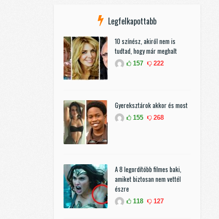
Legfelkapottabb
10 színész, akiről nem is
tudtad, hogy már meghalt
157
222
Gyereksztárok akkor és most
155
268
A 8 legordítóbb filmes baki,
amiket biztosan nem vettél
észre
118
127