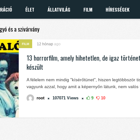
IRÁCIÓ
ÉLET
ÁLLATVILÁG
FILM
HÍRESSÉGEK
ígyó és a szivárvány
12 hónap
ago
FILM
13 horrorfilm, amely hihetetlen, de igaz történe
készült
A félelem nem mindig "kísérőtünet", hiszen legtöbbször t
vagyunk azzal, hogy amit a képernyőn látunk, nem valós 
root
107071
Views
9
10