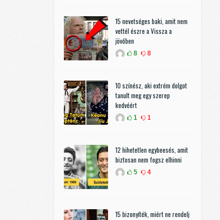
15 nevetséges baki, amit nem
vettél észre a Vissza a
jövőben
8
8
10 színész, aki extrém dolgot
tanult meg egy szerep
kedvéért
1
1
12 hihetetlen egybeesés, amit
biztosan nem fogsz elhinni
5
4
15 bizonyíték, miért ne rendelj