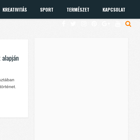
KREATIVITÁS
SPORT
TERMÉSZET
KAPCSOLAT
t alapján
isztában
történet.