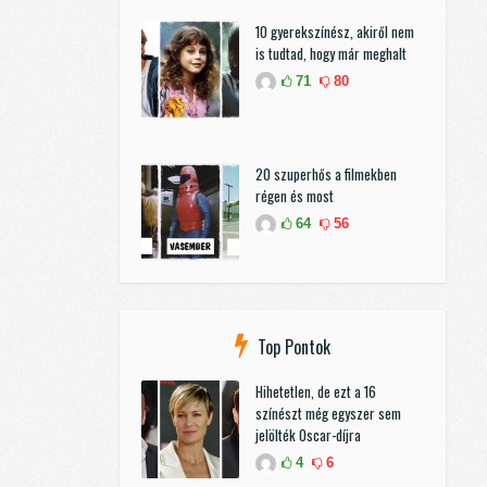
10 gyerekszínész, akiről nem
is tudtad, hogy már meghalt
71
80
20 szuperhős a filmekben
régen és most
64
56
Top Pontok
Hihetetlen, de ezt a 16
színészt még egyszer sem
jelölték Oscar-díjra
4
6