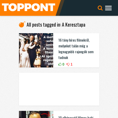
All posts tagged in: A Keresztapa
16 tény híres filmekről,
melyeket talán még a
legnagyobb rajongók sem
tudnak
0
1
10 elképesztő filmes baki,