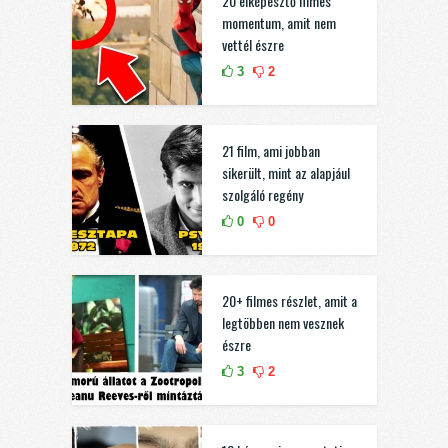
20 elképesztő filmes
momentum, amit nem
vettél észre
3
2
21 film, ami jobban
sikerült, mint az alapjául
szolgáló regény
0
0
20+ filmes részlet, amit a
legtöbben nem vesznek
észre
3
2