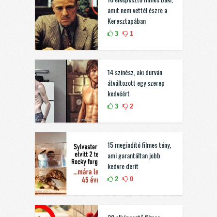
amit nem vettél észre a
Keresztapában
3
1
14 színész, aki durván
átváltozott egy szerep
kedvéért
3
2
15 megindító filmes tény,
ami garantáltan jobb
kedvre derít
2
0