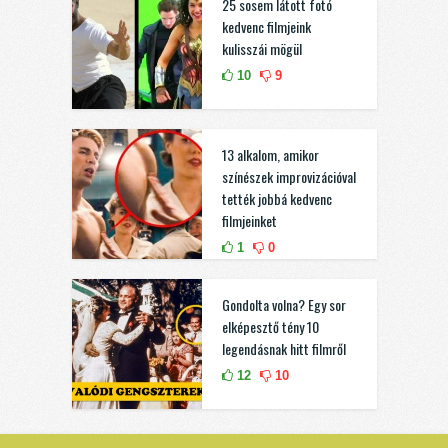
25 sosem látott fotó
kedvenc filmjeink
kulisszái mögül
10
9
13 alkalom, amikor
színészek improvizációval
tették jobbá kedvenc
filmjeinket
1
0
Gondolta volna? Egy sor
elképesztő tény 10
legendásnak hitt filmről
12
10