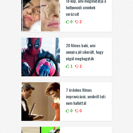
18 kép, ami megmutatja a
hollywoodi sminkek
varázsát
0
2
20 filmes baki, ami
annyira jól sikerült, hogy
végül meghagyták
1
2
7 érdekes filmes
improvizáció, amikről tuti
nem hallottál
0
0